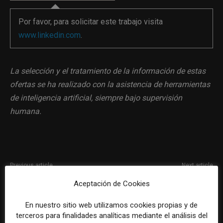
Por favor, para solicitar este trabajo visita
www.linkedin.com
.
La selección y el tratamiento de la información de estas
ofertas se ha realizado con la asistencia de herramientas
de inteligencia artificial, siempre bajo supervisión
humana.
Previous article
Next article
Especialista en Comunicación
Coordinador/a web en Saber
Aceptación de Cookies
y Defensa del Paciente
Vivir (RBA Grupo)
En nuestro sitio web utilizamos cookies propias y de
terceros para finalidades analíticas mediante el análisis del