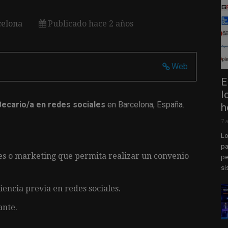
celona
Publicado hace 2 años
Web
E
l
Becario/a en redes sociales
en Barcelona, España.
h
7 
Lo
pa
es o marketing que permita realizar un convenio
pe
si
encia previa en redes sociales.
ante.