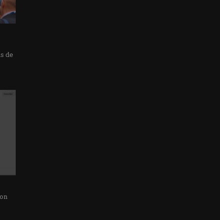
as de
con