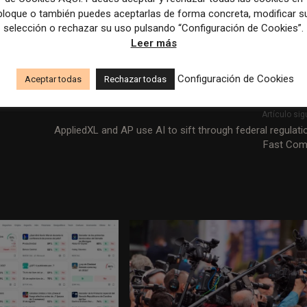
ctores digitales voluntarios alcanza los 80 millones de libras,
bloque o también puedes aceptarlas de forma concreta, modificar s
na parte significativa del total de 260 millones de libras de
selección o rechazar su uso pulsando “Configuración de Cookies”.
Leer más
Configuración de Cookies
Aceptar todas
Rechazar todas
Artículo sig
AppliedXL and AP use AI to sift through federal regulati
Fast Com