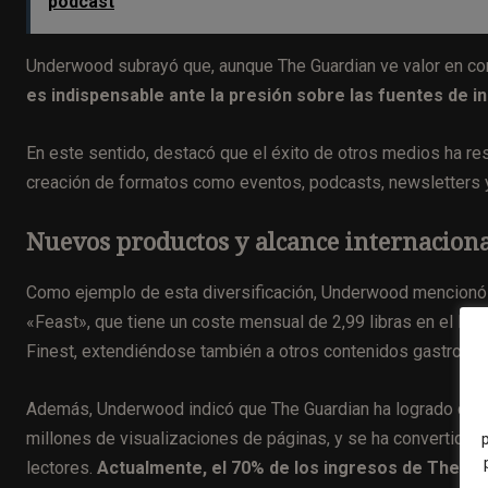
pódcast
Underwood subrayó que, aunque The Guardian ve valor en con
es indispensable ante la presión sobre las fuentes de i
En este sentido, destacó que el éxito de otros medios ha r
creación de formatos como eventos, podcasts, newsletters y
Nuevos productos y alcance internacion
Como ejemplo de esta diversificación, Underwood mencionó e
«Feast», que tiene un coste mensual de 2,99 libras en el R
Finest, extendiéndose también a otros contenidos gastronó
Además, Underwood indicó que The Guardian ha logrado conso
millones de visualizaciones de páginas, y se ha convertido
lectores.
Actualmente, el 70% de los ingresos de The Gua