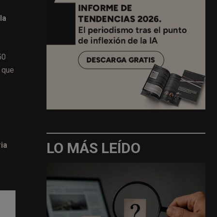
la
50
s que
LO MÁS LEÍDO
ria