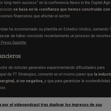
or long-term success” en la conferencia News in the Digital Age
decisión
se basa en la «confianza que hemos construido con 
siones financieras que afectan al sector.
dian ha incrementado su plantilla en Estados Unidos, sumando 
 a pesar de haber concluido recientemente un proceso de recorte
 Press Gazette.
nancieros
ector de noticias generales experimentando dificultades para
ncipal de FT Strategies, comentó en el mismo panel que
la indust
arginal, si no negativa,
y que para garantizar la sostenibilidad
sos.
 por el videopodcast tras duplicar los ingresos de sus