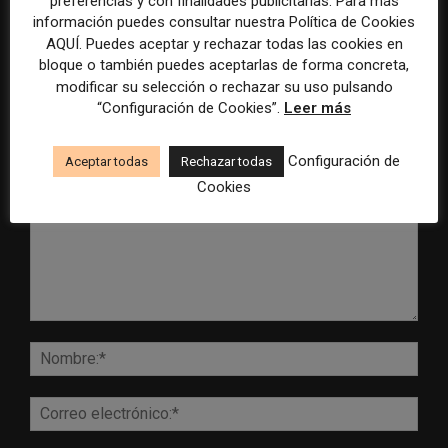
preferencias y con finalidades publicitarias. Para más
inteligencia artificial
Mundial 2026
información puedes consultar nuestra Política de Cookies
AQUÍ. Puedes aceptar y rechazar todas las cookies en
bloque o también puedes aceptarlas de forma concreta,
modificar su selección o rechazar su uso pulsando
“Configuración de Cookies”.
Leer más
DEJA UNA RESPUESTA
Configuración de
Aceptar todas
Rechazar todas
Cookies
Comentario:
Nomb
Corr
elect