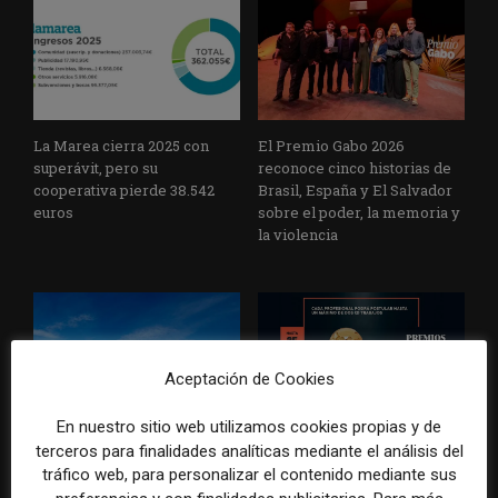
La Marea cierra 2025 con
El Premio Gabo 2026
superávit, pero su
reconoce cinco historias de
cooperativa pierde 38.542
Brasil, España y El Salvador
euros
sobre el poder, la memoria y
la violencia
Aceptación de Cookies
En nuestro sitio web utilizamos cookies propias y de
Radio Televisión Madrid
ADEPA crea un premio
terceros para finalidades analíticas mediante el análisis del
establece un sistema de
especial para la mejor
tráfico web, para personalizar el contenido mediante sus
control para el uso de la
cobertura periodística del