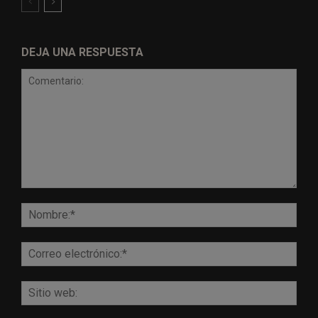
DEJA UNA RESPUESTA
Comentario:
Nomb
Corr
elect
Sitio
web: