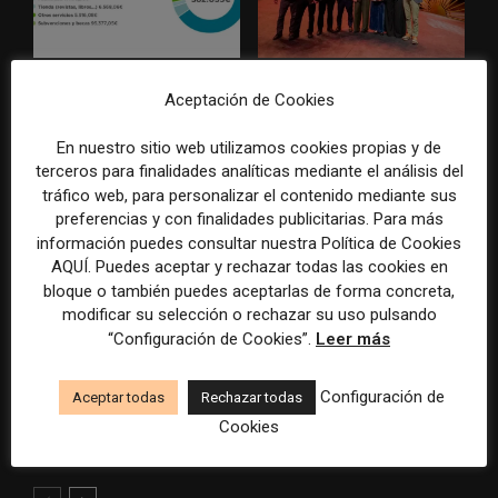
La Marea cierra 2025 con
El Premio Gabo 2026
Aceptación de Cookies
superávit, pero su
reconoce cinco historias de
cooperativa pierde 38.542
Brasil, España y El Salvador
En nuestro sitio web utilizamos cookies propias y de
euros
sobre el poder, la memoria y
terceros para finalidades analíticas mediante el análisis del
la violencia
tráfico web, para personalizar el contenido mediante sus
preferencias y con finalidades publicitarias. Para más
información puedes consultar nuestra Política de Cookies
AQUÍ. Puedes aceptar y rechazar todas las cookies en
bloque o también puedes aceptarlas de forma concreta,
modificar su selección o rechazar su uso pulsando
“Configuración de Cookies”.
Leer más
Radio Televisión Madrid
ADEPA crea un premio
Configuración de
Aceptar todas
Rechazar todas
establece un sistema de
especial para la mejor
control para el uso de la
cobertura periodística del
Cookies
inteligencia artificial
Mundial 2026