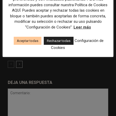
información puedes consultar nuestra Política de Cookies
AQUÍ. Puedes aceptar y rechazar todas las cookies en
bloque o también puedes aceptarlas de forma concreta,
modificar su selección o rechazar su uso pulsando
“Configuración de Cookies”.
Leer más
Radio Televisión Madrid
ADEPA crea un premio
Configuración de
establece un sistema de
especial para la mejor
Aceptar todas
Rechazar todas
control para el uso de la
cobertura periodística del
Cookies
inteligencia artificial
Mundial 2026
DEJA UNA RESPUESTA