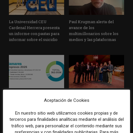
La Universidad CEU
Paul Krugman alerta del
Cardenal Herrera presenta
avance de los
un informe con pautas para
multimillonarios sobre los
informar sobre el suicidio
medios y las plataformas
La Marea cierra 2025 con
El Premio Gabo 2026
Aceptación de Cookies
superávit, pero su
reconoce cinco historias de
cooperativa pierde 38.542
Brasil, España y El Salvador
euros
sobre el poder, la memoria y
En nuestro sitio web utilizamos cookies propias y de
la violencia
terceros para finalidades analíticas mediante el análisis del
tráfico web, para personalizar el contenido mediante sus
preferencias y con finalidades publicitarias. Para más