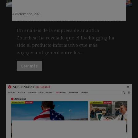
logró en las elecciones de EEUU
4 diciembre, 2020
Un análisis de la empresa de analítica
Chartbeat ha revelado que el liveblogging ha
sido el producto informativo que más
engagement generó entre los...
Leer más
The Independent en español, una
nueva apuesta por penetrar en