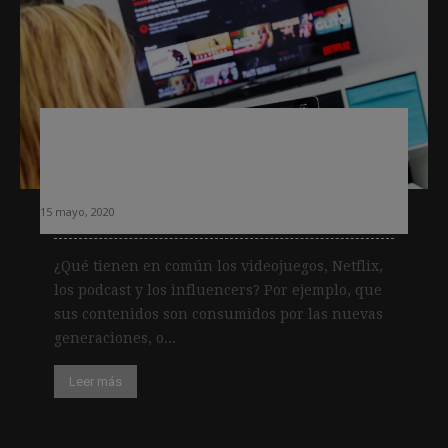
Verticales para nuevos hábitos y
nuevas generaciones: el ejemplo de
Screentime
15 mayo, 2020
¿Qué tienen en común los videojuegos, Netflix,
los podcast y los influencers? Por ejemplo, que
sus contenidos son consumidos por las nuevas
generaciones, o...
Leer más