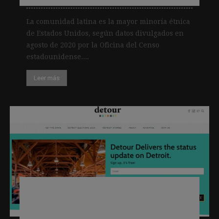
La comunidad latina es la mayor minoría étnica
de Estados Unidos, según datos divulgados en
agosto de 2020 por la Oficina del Censo
estadounidense....
Leer más
Keep Detroit Local: cómo ayudar a los
negocios locales y aumentar las
suscripciones al mismo tiempo