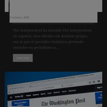
América Latina y en la comunidad
hispana de EEUU
2 octubre, 2020
The Independent ha lanzado The Independent
en español, una edición con dominio propio,
con la que el periódico británico pretende
extender su periodismo a...
Leer más