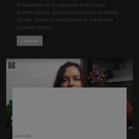
El fenómeno de la migración latina hacia
Estados Unidos, que se pronunció en la última
década, motivó el surgimiento de los medios
digitales latinos...
Leer más
Marina Franco (Axios Latino): “No
había un newsletter en inglés que
presentara de manera digerida
información pensada para las
comunidades latinas”
5 abril, 2021