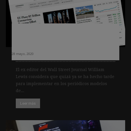
Lewis (ex editor WSJ): «Si no
arreglaste tu casa cuando brillaba el
sol, ya casi es demasiado tarde»
28 mayo, 2020
El ex editor del Wall Street Journal William
Lewis considera que quizá ya se ha hecho tarde
para implementar en los periódicos modelos
de...
Leer más