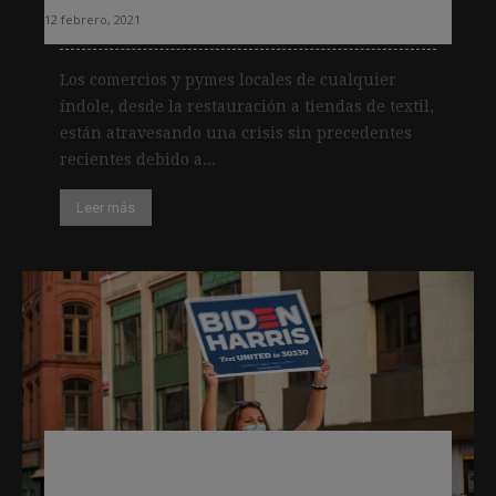
12 febrero, 2021
Los comercios y pymes locales de cualquier
índole, desde la restauración a tiendas de textil,
están atravesando una crisis sin precedentes
recientes debido a...
Leer más
El «liveblogging» fue el producto
informativo que más «engagement»