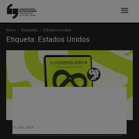
Inicio
Etiquetas
Estados Unidos
Etiqueta: Estados Unidos
Los medios digitales latinos surgidos
en Estados Unidos hacen de la
escucha activa de las comunidades
migrantes su sostén
31 julio, 2024