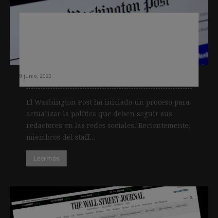
The Washington Post abre un debate
tras conocer que sus redactores no
tienen claro qué hacer en las redes
sociales
9 junio, 2020
El Washington Post ha iniciado un proceso para
actualizar la política que deben seguir sus
redactores en las redes sociales. Recientemente,
miembros del staff...
Leer más