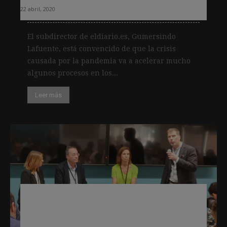
22 abril, 2020
El subdirector de eldiario.es, Gumersindo
Lafuente, está convencido de que la crisis
causada por la pandemia va a acelerar mucho
algunos procesos en los...
Leer más
Los periódicos españoles con
contenidos de pago buscan soluciones
para salir del estancamiento de las