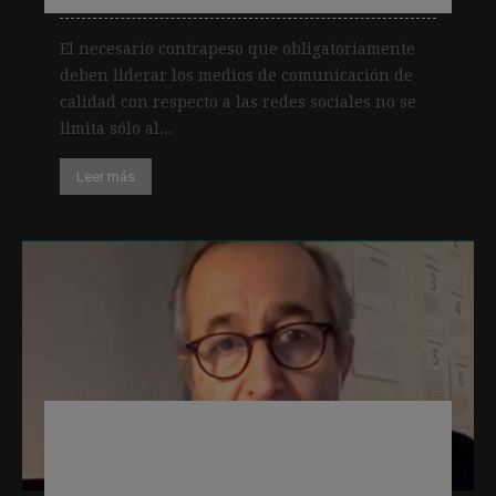
El necesario contrapeso que obligatoriamente
deben liderar los medios de comunicación de
calidad con respecto a las redes sociales no se
limita sólo al...
Leer más
Gumersindo Lafuente: «Esta crisis va
a acelerar muchos procesos en los
medios»