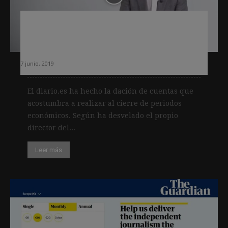
Eldiario.es anuncia cambios en el
modelo de suscriptores tras alcanzar
los 34.000 socios
7 junio, 2019
El diario.es ha hecho la dación de cuentas que
acostumbra a realizar al cierre de periodos
económicos. Según ha desvelado el propio
director del...
Leer más