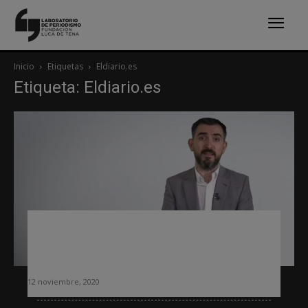
Inicio
Etiquetas
Eldiario.es
Etiqueta: Eldiario.es
elDiarioAR, la apuesta editorial más
ambiciosa de los últimos años en la
Argentina
12 noviembre, 2020