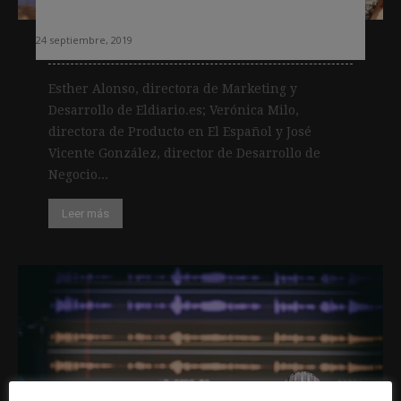
suscripciones
24 septiembre, 2019
Esther Alonso, directora de Marketing y
Desarrollo de Eldiario.es; Verónica Milo,
directora de Producto en El Español y José
Vicente González, director de Desarrollo de
Negocio...
Leer más