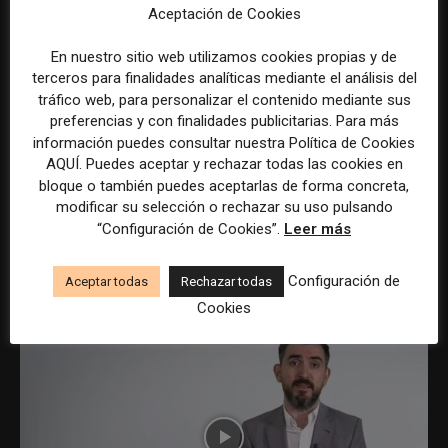
Aceptación de Cookies
El caso Cifuentes se convierte en
En nuestro sitio web utilizamos cookies propias y de
podcast, con audios inéditos
terceros para finalidades analíticas mediante el análisis del
8 junio, 2019
tráfico web, para personalizar el contenido mediante sus
preferencias y con finalidades publicitarias. Para más
información puedes consultar nuestra Política de Cookies
Las investigaciones del caso Cifuentes van a
AQUÍ. Puedes aceptar y rechazar todas las cookies en
convertirse en un podcast en eldiario.es. En
bloque o también puedes aceptarlas de forma concreta,
marzo de 2018, eldiario.es destapó una trama de
modificar su selección o rechazar su uso pulsando
títulos de máster irregulares en una...
“Configuración de Cookies”.
Leer más
Leer más
Configuración de
Aceptar todas
Rechazar todas
Cookies