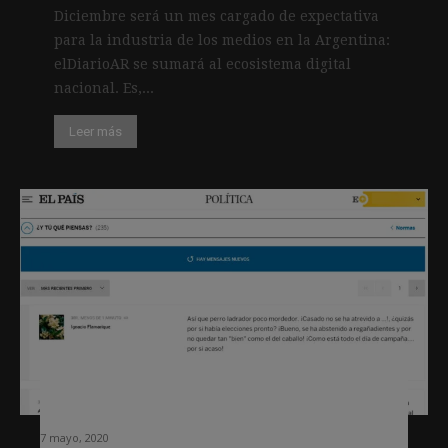
Diciembre será un mes cargado de expectativa
para la industria de los medios en la Argentina:
elDiarioAR se sumará al ecosistema digital
nacional. Es,...
Leer más
Medios españoles empiezan a poner
fin al descontrol de los comentarios
7 mayo, 2020