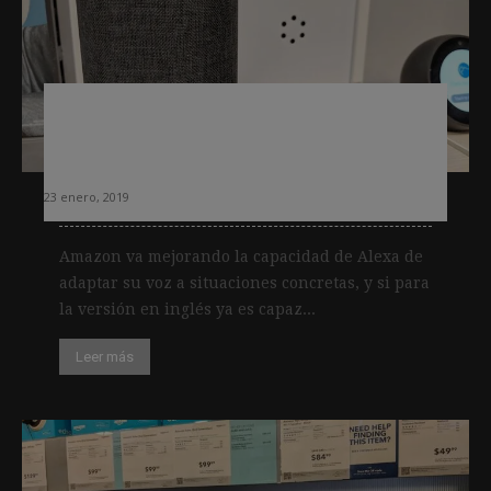
Alexa apuesta por la información e
incorpora una voz de «presentador de
noticias»
23 enero, 2019
Amazon va mejorando la capacidad de Alexa de
adaptar su voz a situaciones concretas, y si para
la versión en inglés ya es capaz...
Leer más