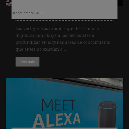
deberían conocer
30 septiembre, 2019
Los vertiginosos cambios que ha traído la
digitalización obliga a los periodistas a
profundizar en algunas áreas de conocimiento
que antes no existían o...
Leer más