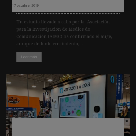
17 octubre, 2019
Un estudio llevado a cabo por la Asociación
para la Investigación de Medios de
Comunicación (AIMC) ha confirmado el auge,
aunque de lento crecimiento,...
Leer más
Cinco áreas que los estudiantes de
periodismo (y todo periodista)