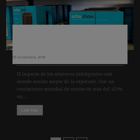
Los periódicos empiezan a crear
boletines radiados para Alexa tras el
boom de ventas en el Black Friday
29 noviembre, 2018
El impacto de los altavoces inteligentes está
siendo mucho mayor de lo esperado. Con un
crecimiento mundial de ventas de más del 125%
en...
Leer más