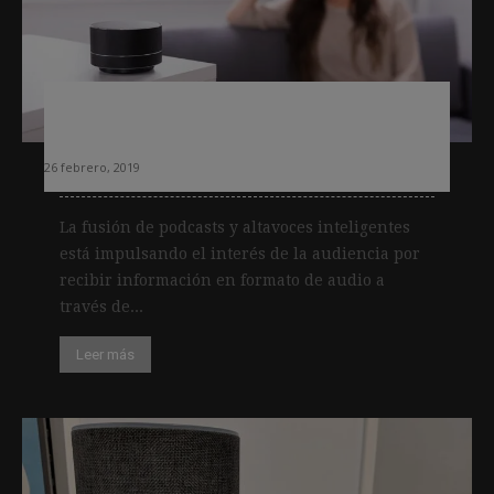
Audio: nuevas oportunidades para los
periódicos
26 febrero, 2019
La fusión de podcasts y altavoces inteligentes
está impulsando el interés de la audiencia por
recibir información en formato de audio a
través de...
Leer más