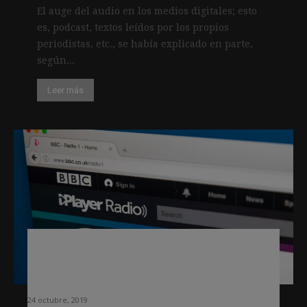
El auge del audio en los medios digitales; esto
es, podcast, textos leídos por los propios
periodistas, etc., se había explicado en parte,
según...
Leer más
La BBC va más allá del boletín
hablado y se lanza a la conquista de
Alexa
24 octubre, 2019