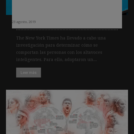
Las conclusiones del New York Times
sobre el uso de altavoces inteligentes
23 agosto, 2019
The New York Times ha llevado a cabo una
investigación para determinar cómo se
comportan las personas con los altavoces
inteligentes. Para ello, adoptaron un...
Leer más