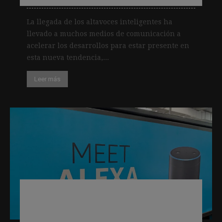
La llegada de los altavoces inteligentes ha
llevado a muchos medios de comunicación a
acelerar los desarrollos para estar presente en
esta nueva tendencia,...
Leer más
El 42% de los usuarios de altavoces
inteligentes en España escuchan
noticias a través de ellos