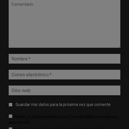
Comentario:
Nomb
Corr
elect
Sitio
web:
Guardar mis datos para la próxima vez que comente
Recibir un correo electrónico con los siguientes comentarios a
esta entrada.