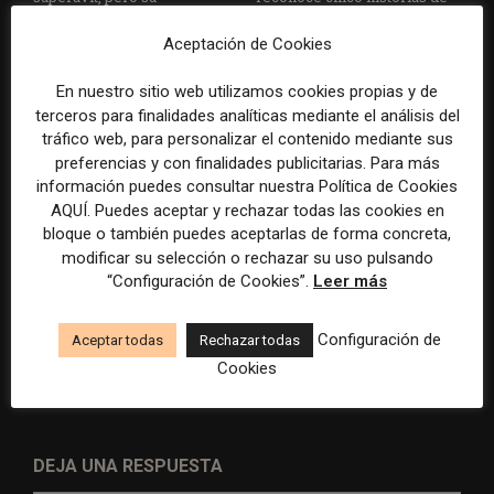
cooperativa pierde 38.542
Brasil, España y El Salvador
euros
sobre el poder, la memoria y
Aceptación de Cookies
la violencia
En nuestro sitio web utilizamos cookies propias y de
terceros para finalidades analíticas mediante el análisis del
tráfico web, para personalizar el contenido mediante sus
preferencias y con finalidades publicitarias. Para más
información puedes consultar nuestra Política de Cookies
AQUÍ. Puedes aceptar y rechazar todas las cookies en
bloque o también puedes aceptarlas de forma concreta,
modificar su selección o rechazar su uso pulsando
Radio Televisión Madrid
ADEPA crea un premio
“Configuración de Cookies”.
Leer más
establece un sistema de
especial para la mejor
control para el uso de la
cobertura periodística del
inteligencia artificial
Mundial 2026
Configuración de
Aceptar todas
Rechazar todas
Cookies
DEJA UNA RESPUESTA