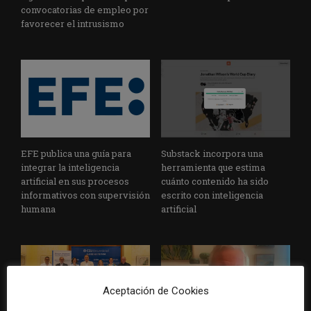
convocatorias de empleo por
favorecer el intrusismo
EFE publica una guía para
Substack incorpora una
integrar la inteligencia
herramienta que estima
artificial en sus procesos
cuánto contenido ha sido
informativos con supervisión
escrito con inteligencia
humana
artificial
Aceptación de Cookies