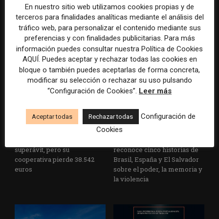
En nuestro sitio web utilizamos cookies propias y de
terceros para finalidades analíticas mediante el análisis del
La Universidad CEU
Paul Krugman alerta del
tráfico web, para personalizar el contenido mediante sus
Cardenal Herrera presenta
avance de los
preferencias y con finalidades publicitarias. Para más
un informe con pautas para
multimillonarios sobre los
informar sobre el suicidio
medios y las plataformas
información puedes consultar nuestra Política de Cookies
AQUÍ. Puedes aceptar y rechazar todas las cookies en
bloque o también puedes aceptarlas de forma concreta,
modificar su selección o rechazar su uso pulsando
“Configuración de Cookies”.
Leer más
Configuración de
Aceptar todas
Rechazar todas
Cookies
La Marea cierra 2025 con
El Premio Gabo 2026
superávit, pero su
reconoce cinco historias de
cooperativa pierde 38.542
Brasil, España y El Salvador
euros
sobre el poder, la memoria y
la violencia