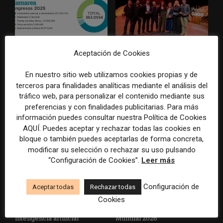
Aceptación de Cookies
La Marea cierra 2025 con
El Premio Gabo 2026
superávit, pero su
reconoce cinco historias de
En nuestro sitio web utilizamos cookies propias y de
cooperativa pierde 38.542
Brasil, España y El Salvador
euros
sobre el poder, la memoria y
terceros para finalidades analíticas mediante el análisis del
la violencia
tráfico web, para personalizar el contenido mediante sus
preferencias y con finalidades publicitarias. Para más
información puedes consultar nuestra Política de Cookies
AQUÍ. Puedes aceptar y rechazar todas las cookies en
bloque o también puedes aceptarlas de forma concreta,
modificar su selección o rechazar su uso pulsando
“Configuración de Cookies”.
Leer más
Configuración de
Aceptar todas
Rechazar todas
Radio Televisión Madrid
ADEPA crea un premio
establece un sistema de
especial para la mejor
Cookies
control para el uso de la
cobertura periodística del
inteligencia artificial
Mundial 2026