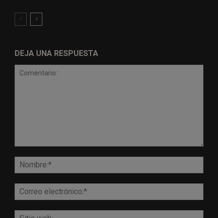
DEJA UNA RESPUESTA
Comentario:
Nomb
Corr
elect
Sitio