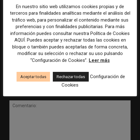
En nuestro sitio web utilizamos cookies propias y de
terceros para finalidades analíticas mediante el análisis del
tráfico web, para personalizar el contenido mediante sus
preferencias y con finalidades publicitarias. Para más
información puedes consultar nuestra Política de Cookies
Radio Televisión Madrid
ADEPA crea un premio
AQUÍ. Puedes aceptar y rechazar todas las cookies en
establece un sistema de
especial para la mejor
bloque o también puedes aceptarlas de forma concreta,
control para el uso de la
cobertura periodística del
modificar su selección o rechazar su uso pulsando
inteligencia artificial
Mundial 2026
“Configuración de Cookies”.
Leer más
Configuración de
Aceptar todas
Rechazar todas
Cookies
DEJA UNA RESPUESTA