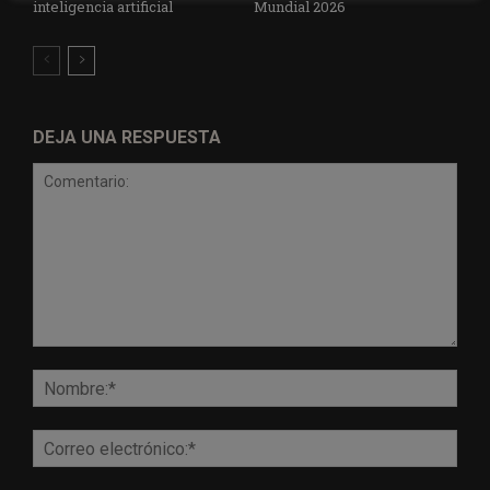
inteligencia artificial
Mundial 2026
DEJA UNA RESPUESTA
Comentario:
Nomb
Corr
elect