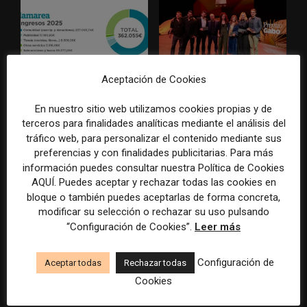
Aceptación de Cookies
La Marea cierra 2025 con
El Premio Gabo 2026
superávit, pero su
reconoce cinco historias de
En nuestro sitio web utilizamos cookies propias y de
cooperativa pierde 38.542
Brasil, España y El Salvador
terceros para finalidades analíticas mediante el análisis del
euros
sobre el poder, la memoria y
tráfico web, para personalizar el contenido mediante sus
la violencia
preferencias y con finalidades publicitarias. Para más
información puedes consultar nuestra Política de Cookies
AQUÍ. Puedes aceptar y rechazar todas las cookies en
bloque o también puedes aceptarlas de forma concreta,
modificar su selección o rechazar su uso pulsando
“Configuración de Cookies”.
Leer más
Configuración de
Aceptar todas
Rechazar todas
Radio Televisión Madrid
ADEPA crea un premio
Cookies
establece un sistema de
especial para la mejor
control para el uso de la
cobertura periodística del