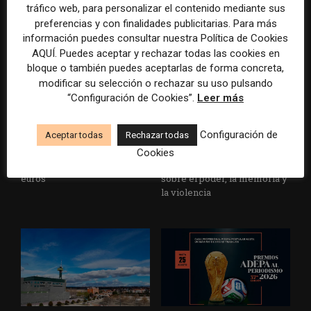
informar sobre el suicidio
medios y las plataformas
tráfico web, para personalizar el contenido mediante sus
preferencias y con finalidades publicitarias. Para más
información puedes consultar nuestra Política de Cookies
AQUÍ. Puedes aceptar y rechazar todas las cookies en
bloque o también puedes aceptarlas de forma concreta,
modificar su selección o rechazar su uso pulsando
“Configuración de Cookies”.
Leer más
Configuración de
Aceptar todas
Rechazar todas
La Marea cierra 2025 con
El Premio Gabo 2026
superávit, pero su
reconoce cinco historias de
Cookies
cooperativa pierde 38.542
Brasil, España y El Salvador
euros
sobre el poder, la memoria y
la violencia