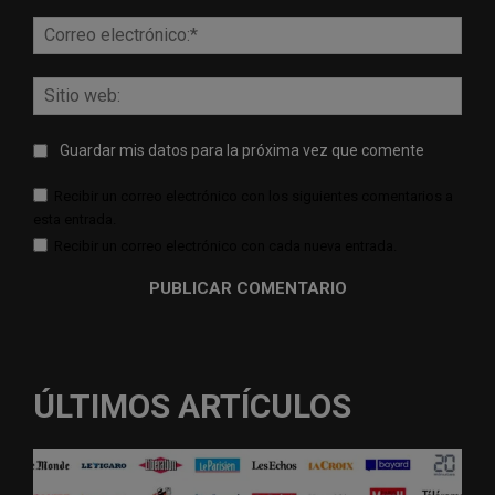
Corr
elect
Sitio
web:
Guardar mis datos para la próxima vez que comente
Recibir un correo electrónico con los siguientes comentarios a
esta entrada.
Recibir un correo electrónico con cada nueva entrada.
ÚLTIMOS ARTÍCULOS