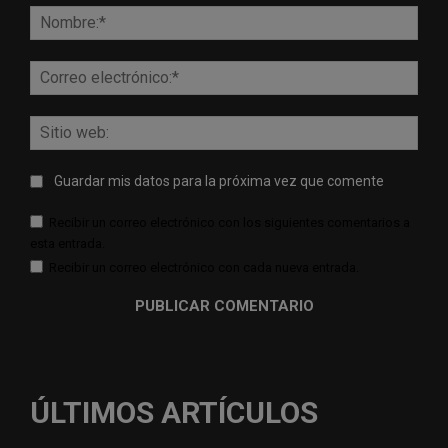
Nomb
Corr
elect
Sitio
web:
Guardar mis datos para la próxima vez que comente
Recibir un correo electrónico con los siguientes comentarios a
esta entrada.
Recibir un correo electrónico con cada nueva entrada.
ÚLTIMOS ARTÍCULOS