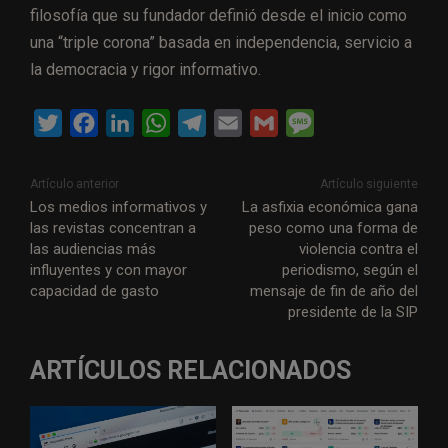
filosofía que su fundador definió desde el inicio como
una “triple corona” basada en independencia, servicio a
la democracia y rigor informativo.
T
F
L
W
T
E
G
M
w
a
i
h
e
m
m
e
i
c
n
a
l
a
a
s
Artículo anterior
Artículo siguiente
t
e
k
t
e
i
i
s
Los medios informativos y
La asfixia económica gana
las revistas concentran a
peso como una forma de
t
b
e
s
g
l
l
a
las audiencias más
violencia contra el
e
o
d
A
r
g
influyentes y con mayor
periodismo, según el
r
o
I
p
a
e
capacidad de gasto
mensaje de fin de año del
presidente de la SIP
k
n
p
m
ARTÍCULOS RELACIONADOS