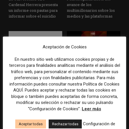
Cardenal Herrera presenta
avance de los
un informe con pautas para
multimillonarios sobre los
informar sobre el suicidio
medios y las plataformas
Aceptación de Cookies
En nuestro sitio web utilizamos cookies propias y de
terceros para finalidades analíticas mediante el análisis del
La Marea cierra 2025 con
El Premio Gabo 2026
tráfico web, para personalizar el contenido mediante sus
superávit, pero su
reconoce cinco historias de
preferencias y con finalidades publicitarias. Para más
cooperativa pierde 38.542
Brasil, España y El Salvador
información puedes consultar nuestra Política de Cookies
euros
sobre el poder, la memoria y
AQUÍ. Puedes aceptar y rechazar todas las cookies en
la violencia
bloque o también puedes aceptarlas de forma concreta,
modificar su selección o rechazar su uso pulsando
“Configuración de Cookies”.
Leer más
Configuración de
Aceptar todas
Rechazar todas