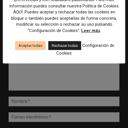
inteligencia artificial
Mundial 2026
información puedes consultar nuestra Política de Cookies
AQUÍ. Puedes aceptar y rechazar todas las cookies en
bloque o también puedes aceptarlas de forma concreta,
modificar su selección o rechazar su uso pulsando
“Configuración de Cookies”.
Leer más
DEJA UNA RESPUESTA
Configuración de
Aceptar todas
Rechazar todas
Cookies
Comentario:
Nomb
Corr
elect