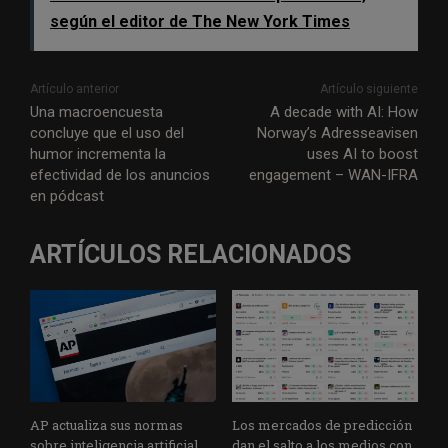
según el editor de The New York Times
Artículo anterior
Artículo siguiente
Una macroencuesta
A decade with AI: How
concluye que el uso del
Norway’s Adresseavisen
humor incrementa la
uses AI to boost
efectividad de los anuncios
engagement – WAN-IFRA
en pódcast
ARTÍCULOS RELACIONADOS
AP actualiza sus normas
Los mercados de predicción
sobre inteligencia artificial
dan el salto a los medios con