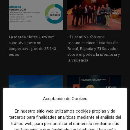
La Marea cierra 2025 con
El Premio Gabo 2026
superávit, pero su
reconoce cinco historias de
cooperativa pierde 38.542
Brasil, España y El Salvador
euros
sobre el poder, la memoria y
la violencia
Aceptación de Cookies
En nuestro sitio web utilizamos cookies propias y de
Radio Televisión Madrid
ADEPA crea un premio
terceros para finalidades analíticas mediante el análisis del
establece un sistema de
especial para la mejor
tráfico web, para personalizar el contenido mediante sus
control para el uso de la
cobertura periodística del
preferencias y con finalidades publicitarias. Para más