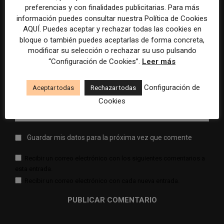
preferencias y con finalidades publicitarias. Para más
información puedes consultar nuestra Política de Cookies
AQUÍ. Puedes aceptar y rechazar todas las cookies en
bloque o también puedes aceptarlas de forma concreta,
Comentario:
modificar su selección o rechazar su uso pulsando
Nomb
“Configuración de Cookies”.
Leer más
Corr
Configuración de
Aceptar todas
Rechazar todas
elect
Cookies
Sitio
web:
Guardar mis datos para la próxima vez que comente
Recibir un correo electrónico con los siguientes comentarios a
esta entrada.
Recibir un correo electrónico con cada nueva entrada.