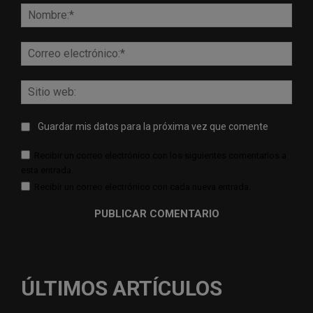
Nomb
Corr
elect
Sitio
web:
Guardar mis datos para la próxima vez que comente
Recibir un correo electrónico con los siguientes comentarios a
esta entrada.
Recibir un correo electrónico con cada nueva entrada.
ÚLTIMOS ARTÍCULOS