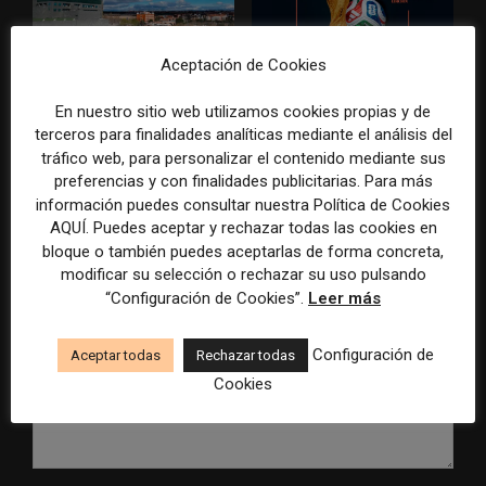
Aceptación de Cookies
Radio Televisión Madrid
ADEPA crea un premio
establece un sistema de
especial para la mejor
control para el uso de la
cobertura periodística del
En nuestro sitio web utilizamos cookies propias y de
inteligencia artificial
Mundial 2026
terceros para finalidades analíticas mediante el análisis del
tráfico web, para personalizar el contenido mediante sus
preferencias y con finalidades publicitarias. Para más
información puedes consultar nuestra Política de Cookies
AQUÍ. Puedes aceptar y rechazar todas las cookies en
bloque o también puedes aceptarlas de forma concreta,
DEJA UNA RESPUESTA
modificar su selección o rechazar su uso pulsando
“Configuración de Cookies”.
Leer más
Configuración de
Aceptar todas
Rechazar todas
Cookies
Comentario: