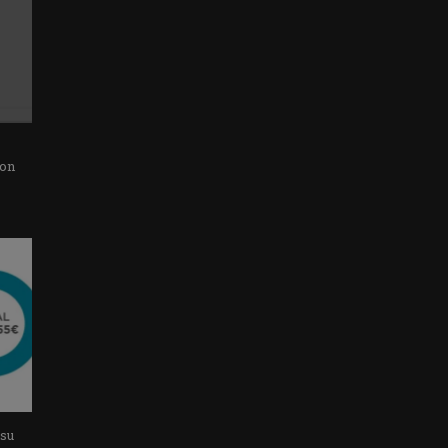
con
 su