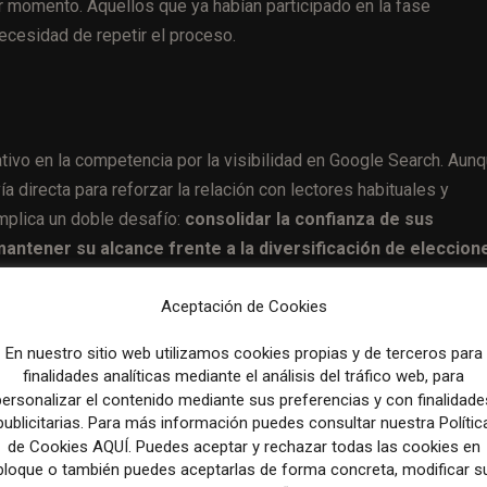
r momento. Aquellos que ya habían participado en la fase
cesidad de repetir el proceso.
ativo en la competencia por la visibilidad en Google Search. Aun
a directa para reforzar la relación con lectores habituales y
implica un doble desafío:
consolidar la confianza de sus
antener su alcance frente a la diversificación de eleccion
Aceptación de Cookies
En nuestro sitio web utilizamos cookies propias y de terceros para
finalidades analíticas mediante el análisis del tráfico web, para
Artículo sig
personalizar el contenido mediante sus preferencias y con finalidade
Cloudflare’s Matthew Prince has a plan to get Google and t
publicitarias. Para más información puedes consultar nuestra Polític
oliigarchs to pay for your content even though many are us
de Cookies AQUÍ. Puedes aceptar y rechazar todas las cookies en
getting it for free. He might have enough leverage to make 
bloque o también puedes aceptarlas de forma concreta, modificar s