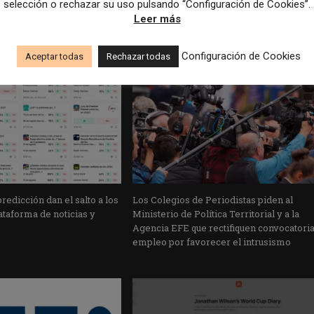
selección o rechazar su uso pulsando “Configuración de Cookies”.
Leer más
Configuración de Cookies
Aceptar todas
Rechazar todas
edicción dan el salto a los
Los Colegios de Periodistas piden al
taforma de noticias y
Ministerio de Política Territorial y a la
Agencia EFE que rectifiquen convocatori
empleo por favorecer el intrusismo