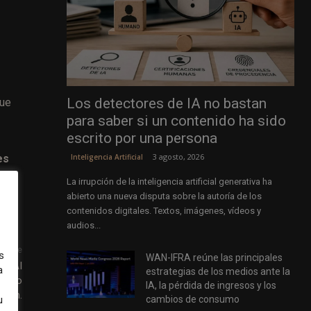
Los detectores de IA no bastan
que
para saber si un contenido ha sido
escrito por una persona
3 agosto, 2026
Inteligencia Artificial
es
La irrupción de la inteligencia artificial generativa ha
abierto una nueva disputa sobre la autoría de los
contenidos digitales. Textos, imágenes, vídeos y
audios...
uiente
s
WAN-IFRA reúne las principales
he AI
a
estrategias de los medios ante la
ed to
IA, la pérdida de ingresos y los
them.
cambios de consumo
u