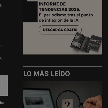
a
no
ó
LO MÁS LEÍDO
n
dos.