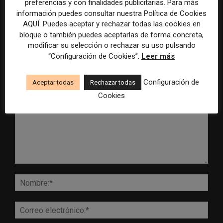
preferencias y con finalidades publicitarias. Para más
inteligencia artificial
Mundial 2026
información puedes consultar nuestra Política de Cookies
AQUÍ. Puedes aceptar y rechazar todas las cookies en
bloque o también puedes aceptarlas de forma concreta,
modificar su selección o rechazar su uso pulsando
“Configuración de Cookies”.
Leer más
DEJA UNA RESPUESTA
Configuración de
Aceptar todas
Rechazar todas
Cookies
Comentario:
Nomb
Corr
elect