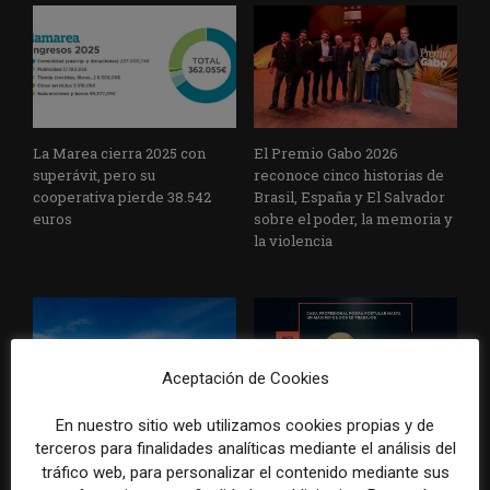
La Marea cierra 2025 con
El Premio Gabo 2026
superávit, pero su
reconoce cinco historias de
cooperativa pierde 38.542
Brasil, España y El Salvador
euros
sobre el poder, la memoria y
la violencia
Aceptación de Cookies
En nuestro sitio web utilizamos cookies propias y de
Radio Televisión Madrid
ADEPA crea un premio
terceros para finalidades analíticas mediante el análisis del
establece un sistema de
especial para la mejor
tráfico web, para personalizar el contenido mediante sus
control para el uso de la
cobertura periodística del