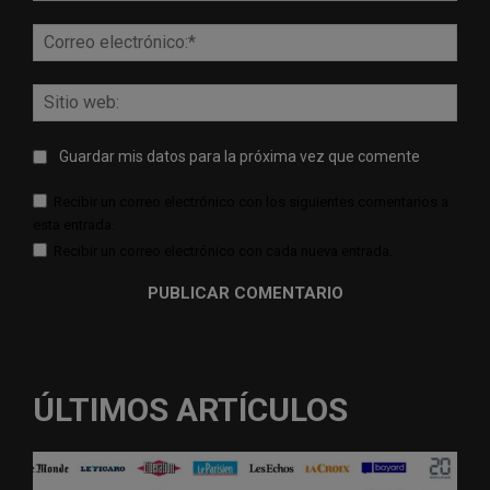
Corr
elect
Sitio
web:
Guardar mis datos para la próxima vez que comente
Recibir un correo electrónico con los siguientes comentarios a
esta entrada.
Recibir un correo electrónico con cada nueva entrada.
ÚLTIMOS ARTÍCULOS