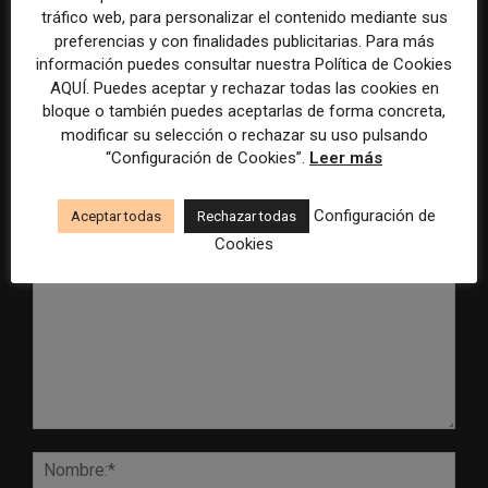
tráfico web, para personalizar el contenido mediante sus
Radio Televisión Madrid
ADEPA crea un premio
preferencias y con finalidades publicitarias. Para más
establece un sistema de
especial para la mejor
información puedes consultar nuestra Política de Cookies
control para el uso de la
cobertura periodística del
AQUÍ. Puedes aceptar y rechazar todas las cookies en
inteligencia artificial
Mundial 2026
bloque o también puedes aceptarlas de forma concreta,
modificar su selección o rechazar su uso pulsando
“Configuración de Cookies”.
Leer más
Configuración de
Aceptar todas
Rechazar todas
DEJA UNA RESPUESTA
Cookies
Comentario:
Nomb