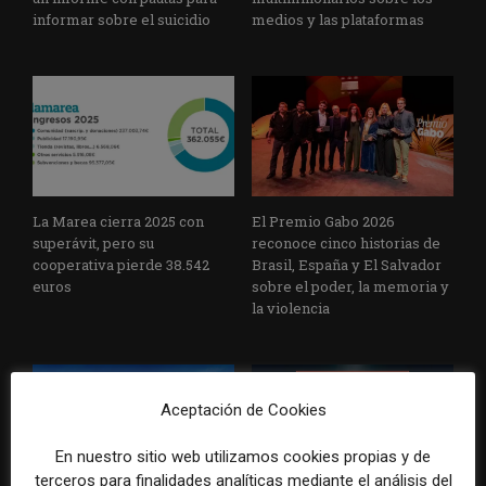
informar sobre el suicidio
medios y las plataformas
La Marea cierra 2025 con
El Premio Gabo 2026
superávit, pero su
reconoce cinco historias de
cooperativa pierde 38.542
Brasil, España y El Salvador
euros
sobre el poder, la memoria y
la violencia
Aceptación de Cookies
En nuestro sitio web utilizamos cookies propias y de
terceros para finalidades analíticas mediante el análisis del