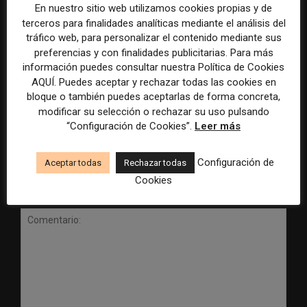
En nuestro sitio web utilizamos cookies propias y de
terceros para finalidades analíticas mediante el análisis del
tráfico web, para personalizar el contenido mediante sus
preferencias y con finalidades publicitarias. Para más
información puedes consultar nuestra Política de Cookies
Radio Televisión Madrid
ADEPA crea un premio
AQUÍ. Puedes aceptar y rechazar todas las cookies en
establece un sistema de
especial para la mejor
control para el uso de la
cobertura periodística del
bloque o también puedes aceptarlas de forma concreta,
inteligencia artificial
Mundial 2026
modificar su selección o rechazar su uso pulsando
“Configuración de Cookies”.
Leer más
Configuración de
Aceptar todas
Rechazar todas
Cookies
DEJA UNA RESPUESTA