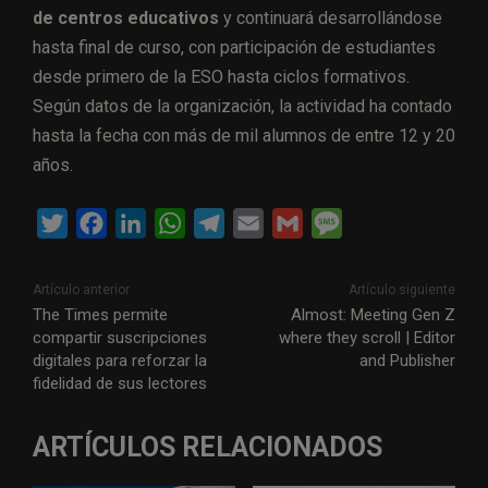
de centros educativos
y continuará desarrollándose
hasta final de curso, con participación de estudiantes
desde primero de la ESO hasta ciclos formativos.
Según datos de la organización, la actividad ha contado
hasta la fecha con más de mil alumnos de entre 12 y 20
años.
T
F
L
W
T
E
G
M
w
a
i
h
e
m
m
e
i
c
n
a
l
a
a
s
Artículo anterior
Artículo siguiente
t
e
k
t
e
i
i
s
The Times permite
Almost: Meeting Gen Z
compartir suscripciones
where they scroll | Editor
t
b
e
s
g
l
l
a
digitales para reforzar la
and Publisher
e
o
d
A
r
g
fidelidad de sus lectores
r
o
I
p
a
e
k
n
p
m
ARTÍCULOS RELACIONADOS