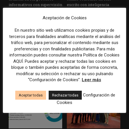
informativos con supervisión
escrito con inteligencia
humana
artificial
Aceptación de Cookies
En nuestro sitio web utilizamos cookies propias y de
terceros para finalidades analíticas mediante el análisis del
tráfico web, para personalizar el contenido mediante sus
preferencias y con finalidades publicitarias. Para más
información puedes consultar nuestra Política de Cookies
AQUÍ. Puedes aceptar y rechazar todas las cookies en
La Universidad CEU
Paul Krugman alerta del
bloque o también puedes aceptarlas de forma concreta,
Cardenal Herrera presenta
avance de los
modificar su selección o rechazar su uso pulsando
un informe con pautas para
multimillonarios sobre los
“Configuración de Cookies”.
Leer más
informar sobre el suicidio
medios y las plataformas
Configuración de
Aceptar todas
Rechazar todas
Cookies