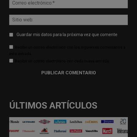
Corr
elect
Sitio
web:
Guardar mis datos para la próxima vez que comente
Recibir un correo electrónico con los siguientes comentarios a
esta entrada.
Recibir un correo electrónico con cada nueva entrada.
ÚLTIMOS ARTÍCULOS