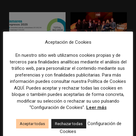
Aceptación de Cookies
La Marea cierra 2025 con
El Premio Gabo 2026
En nuestro sitio web utilizamos cookies propias y de
superávit, pero su
reconoce cinco historias de
terceros para finalidades analíticas mediante el análisis del
cooperativa pierde 38.542
Brasil, España y El Salvador
tráfico web, para personalizar el contenido mediante sus
euros
sobre el poder, la memoria y
preferencias y con finalidades publicitarias. Para más
la violencia
información puedes consultar nuestra Política de Cookies
AQUÍ. Puedes aceptar y rechazar todas las cookies en
bloque o también puedes aceptarlas de forma concreta,
modificar su selección o rechazar su uso pulsando
“Configuración de Cookies”.
Leer más
Configuración de
Aceptar todas
Rechazar todas
Cookies
Radio Televisión Madrid
ADEPA crea un premio