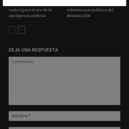
establece un sistema de
especial para la mejor
control para el uso de la
cobertura periodística del
inteligencia artificial
Mundial 2026
DEJA UNA RESPUESTA
Comentario:
Nomb