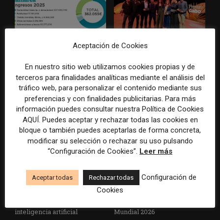
Aceptación de Cookies
La Marea cierra 2025 con
El Premio Gabo 2026
superávit, pero su
reconoce cinco historias de
En nuestro sitio web utilizamos cookies propias y de
cooperativa pierde 38.542
Brasil, España y El Salvador
terceros para finalidades analíticas mediante el análisis del
euros
sobre el poder, la memoria y
tráfico web, para personalizar el contenido mediante sus
la violencia
preferencias y con finalidades publicitarias. Para más
información puedes consultar nuestra Política de Cookies
AQUÍ. Puedes aceptar y rechazar todas las cookies en
bloque o también puedes aceptarlas de forma concreta,
modificar su selección o rechazar su uso pulsando
“Configuración de Cookies”.
Leer más
Configuración de
Aceptar todas
Rechazar todas
Radio Televisión Madrid
ADEPA crea un premio
Cookies
establece un sistema de
especial para la mejor
control para el uso de la
cobertura periodística del
inteligencia artificial
Mundial 2026