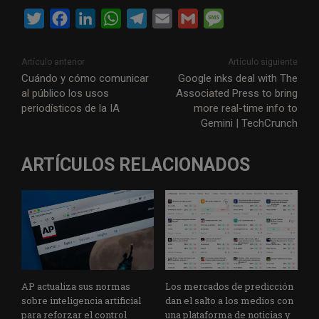
T
F
L
W
T
E
G
M
w
a
i
h
e
m
m
e
i
c
n
a
l
a
a
s
Artículo anterior
Artículo siguiente
t
e
k
t
e
i
i
s
Cuándo y cómo comunicar
Google inks deal with The
al público los usos
Associated Press to bring
t
b
e
s
g
l
l
a
periodísticos de la IA
more real-time info to
e
o
d
A
r
g
Gemini | TechCrunch
r
o
I
p
a
e
k
n
p
m
ARTÍCULOS RELACIONADOS
AP actualiza sus normas
Los mercados de predicción
sobre inteligencia artificial
dan el salto a los medios con
para reforzar el control
una plataforma de noticias y