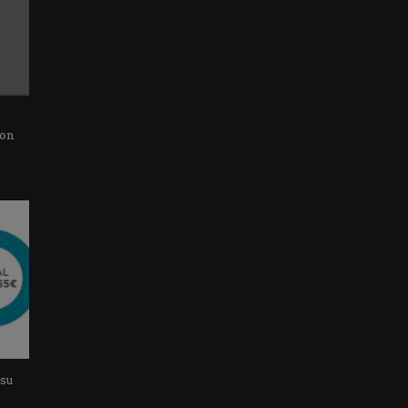
con
 su