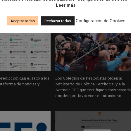
Leer más
Configuración de Cookies
Aceptar todas
Rechazar todas
edicción dan el salto a los
Los Colegios de Periodistas piden al
taforma de noticias y
Ministerio de Política Territorial y a la
Agencia EFE que rectifiquen convocatori
empleo por favorecer el intrusismo