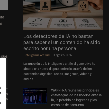
sta
yó
Los detectores de IA no bastan
para saber si un contenido ha sido
escrito por una persona
3 agosto, 2026
Inteligencia Artificial
n que
La irrupción de la inteligencia artificial generativa ha
abierto una nueva disputa sobre la autoría de los
contenidos digitales. Textos, imágenes, vídeos y
audios...
s
uiente
WAN-IFRA reúne las principales
a
ndo la
estrategias de los medios ante la
mana
IA, la pérdida de ingresos y los
u
cambios de consumo