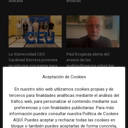
humana
artificial
La Universidad CEU
Paul Krugman alerta del
Cardenal Herrera presenta
avance de los
un informe con pautas para
multimillonarios sobre los
informar sobre el suicidio
medios y las plataformas
Aceptación de Cookies
En nuestro sitio web utilizamos cookies propias y de
terceros para finalidades analíticas mediante el análisis del
tráfico web, para personalizar el contenido mediante sus
preferencias y con finalidades publicitarias. Para más
información puedes consultar nuestra Política de Cookies
AQUÍ. Puedes aceptar y rechazar todas las cookies en
La Marea cierra 2025 con
El Premio Gabo 2026
bloque o también puedes aceptarlas de forma concreta,