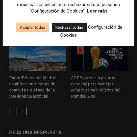
superávit, pero su
reconoce cinco historias de
modificar su selección o rechazar su uso pulsando
cooperativa pierde 38.542
Brasil, España y El Salvador
“Configuración de Cookies”.
Leer más
euros
sobre el poder, la memoria y
la violencia
Configuración de
Aceptar todas
Rechazar todas
Cookies
Radio Televisión Madrid
ADEPA crea un premio
establece un sistema de
especial para la mejor
control para el uso de la
cobertura periodística del
inteligencia artificial
Mundial 2026
DEJA UNA RESPUESTA