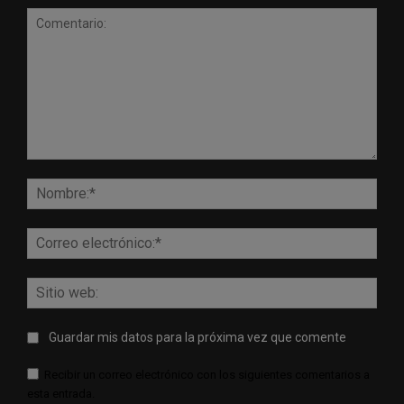
Comentario:
Nomb
Corr
elect
Sitio
web:
Guardar mis datos para la próxima vez que comente
Recibir un correo electrónico con los siguientes comentarios a
esta entrada.