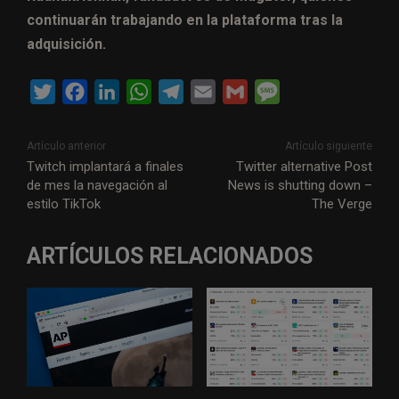
continuarán trabajando en la plataforma tras la
adquisición.
T
F
L
W
T
E
G
M
w
a
i
h
e
m
m
e
i
c
n
a
l
a
a
s
Artículo anterior
Artículo siguiente
t
e
k
t
e
i
i
s
Twitch implantará a finales
Twitter alternative Post
de mes la navegación al
News is shutting down –
t
b
e
s
g
l
l
a
estilo TikTok
The Verge
e
o
d
A
r
g
r
o
I
p
a
e
ARTÍCULOS RELACIONADOS
k
n
p
m