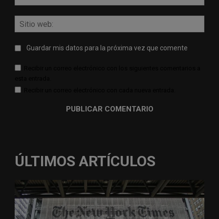
elect
Sitio
web:
Guardar mis datos para la próxima vez que comente
Recibir un correo electrónico con los siguientes comentarios a
esta entrada.
Recibir un correo electrónico con cada nueva entrada.
ÚLTIMOS ARTÍCULOS