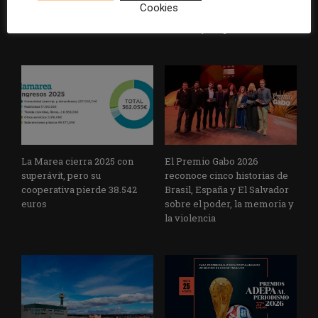
Cardenal Herrera presenta
avance de los
Cookies
un informe con pautas para
multimillonarios sobre los
informar sobre el suicidio
medios y las plataformas
La Marea cierra 2025 con
El Premio Gabo 2026
superávit, pero su
reconoce cinco historias de
cooperativa pierde 38.542
Brasil, España y El Salvador
euros
sobre el poder, la memoria y
la violencia