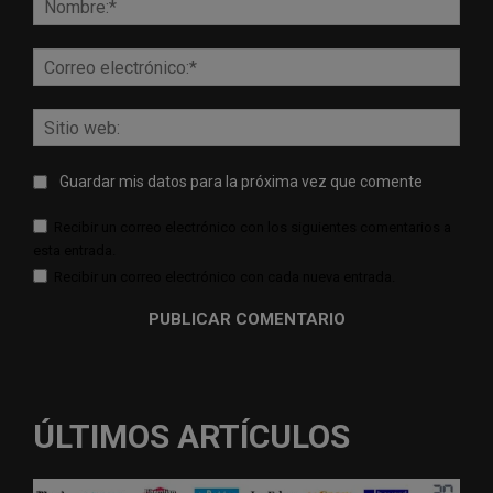
Corr
elect
Sitio
web:
Guardar mis datos para la próxima vez que comente
Recibir un correo electrónico con los siguientes comentarios a
esta entrada.
Recibir un correo electrónico con cada nueva entrada.
ÚLTIMOS ARTÍCULOS