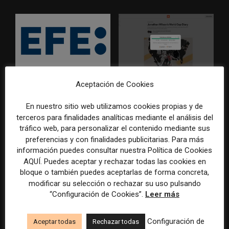
EFE publica una guía para
Substack incorpora una
Aceptación de Cookies
integrar la inteligencia
herramienta que estima
artificial en sus procesos
cuánto contenido ha sido
En nuestro sitio web utilizamos cookies propias y de
informativos con supervisión
escrito con inteligencia
terceros para finalidades analíticas mediante el análisis del
humana
artificial
tráfico web, para personalizar el contenido mediante sus
preferencias y con finalidades publicitarias. Para más
información puedes consultar nuestra Política de Cookies
AQUÍ. Puedes aceptar y rechazar todas las cookies en
bloque o también puedes aceptarlas de forma concreta,
modificar su selección o rechazar su uso pulsando
“Configuración de Cookies”.
Leer más
La Universidad CEU
Paul Krugman alerta del
Configuración de
Aceptar todas
Rechazar todas