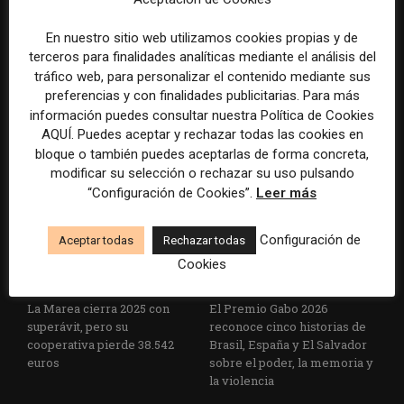
En nuestro sitio web utilizamos cookies propias y de
terceros para finalidades analíticas mediante el análisis del
tráfico web, para personalizar el contenido mediante sus
La Universidad CEU
Paul Krugman alerta del
preferencias y con finalidades publicitarias. Para más
Cardenal Herrera presenta
avance de los
información puedes consultar nuestra Política de Cookies
un informe con pautas para
multimillonarios sobre los
AQUÍ. Puedes aceptar y rechazar todas las cookies en
informar sobre el suicidio
medios y las plataformas
bloque o también puedes aceptarlas de forma concreta,
modificar su selección o rechazar su uso pulsando
“Configuración de Cookies”.
Leer más
Configuración de
Aceptar todas
Rechazar todas
Cookies
La Marea cierra 2025 con
El Premio Gabo 2026
superávit, pero su
reconoce cinco historias de
cooperativa pierde 38.542
Brasil, España y El Salvador
euros
sobre el poder, la memoria y
la violencia