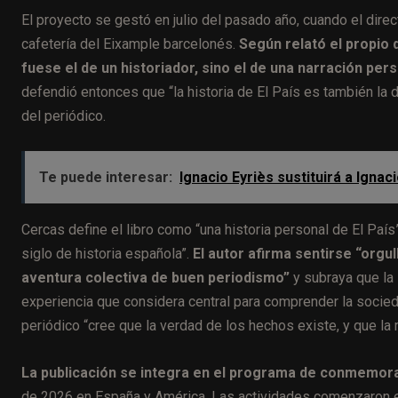
El proyecto se gestó en julio del pasado año, cuando el dire
cafetería del Eixample barcelonés.
Según relató el propio
fuese el de un historiador, sino el de una narración per
defendió entonces que “la historia de El País es también la d
del periódico.
Te puede interesar:
Ignacio Eyriès sustituirá a Ign
Cercas define el libro como “una historia personal de El País
siglo de historia española”.
El autor afirma sentirse “org
aventura colectiva de buen periodismo”
y subraya que la 
experiencia que considera central para comprender la socied
periódico “cree que la verdad de los hechos existe, y que la 
La publicación se integra en el programa de conmemoraci
de 2026 en España y América. Las actividades comenzaron e