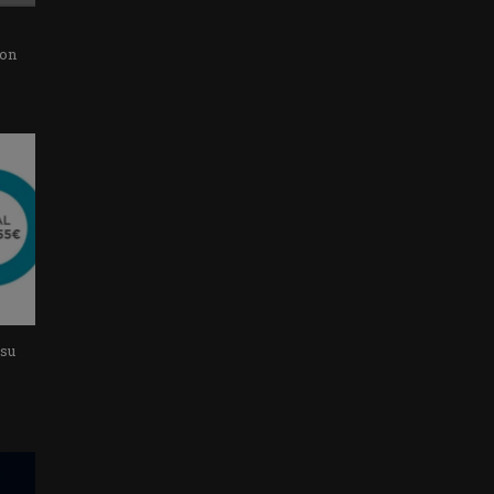
con
 su