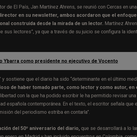
ctor de El País, Jan Martínez Ahrens, se reunió con Cercas en una
 director en su newsletter, ambos acordaron que el enfoque
sonal construida desde la mirada de un lector.
Martínez Ahre
e sus lectores”, ya que a través de su juicio se configura la iden
acio Ybarra como presidente no ejecutivo de Vocento
” y sostiene que el diario ha sido “determinante en el último med
ulloso de haber tomado parte, como lector y como autor, en 
libertad con la que ha podido escribir le ha permitido revisar una
ad española contemporánea. En el texto, el escritor señala que e
misión del periodismo estriba en contarla”.
ón del 50º aniversario del diario,
que se desarrollará a lo la
n enero en Madrid y han incluido encuentros en Colombia, como