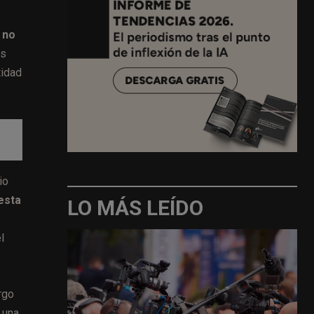
 no
ns
tidad
io
esta
LO MÁS LEÍDO
l
rgo
 una