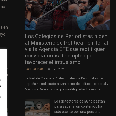
rmó:
es en
ayo
Los Colegios de Periodistas piden
al Ministerio de Política Territorial
y a la Agencia EFE que rectifiquen
convocatorias de empleo por
favorecer el intrusismo
uiente
30 julio, 2026
ACTUALIDAD
as de
La Red de Colegios Profesionales de Periodistas de
ional
s
España ha solicitado al Ministerio de Política Territorial y
a
Memoria Democrática que modifique las bases de...
u
Los detectores de IA no bastan
para saber si un contenido ha
sido escrito por una persona