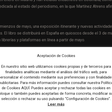
dicada al estado del periodismo, en la que Martínez Ahrens afi
comienzos de mayo, una exposición itinerante y nuevas actividad
 El libro se distribuirá en España en quioscos desde el 3 de m
 librerías y plataformas en línea a partir de mayo.
Aceptación de Cookies
Artículo sig
En nuestro sitio web utilizamos cookies propias y de terceros para
El periodismo hiperlocal y deportivo en Substack logra tas
finalidades analíticas mediante el análisis del tráfico web, para
conversión hasta ocho veces superiores a la media nac
personalizar el contenido mediante sus preferencias y con finalidade
publicitarias. Para más información puedes consultar nuestra Polític
de Cookies AQUÍ. Puedes aceptar y rechazar todas las cookies en
bloque o también puedes aceptarlas de forma concreta, modificar s
selección o rechazar su uso pulsando “Configuración de Cookies”.
Leer más