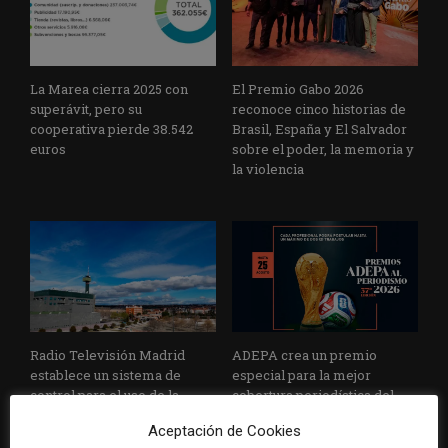
La Marea cierra 2025 con
El Premio Gabo 2026
superávit, pero su
reconoce cinco historias de
cooperativa pierde 38.542
Brasil, España y El Salvador
euros
sobre el poder, la memoria y
la violencia
Radio Televisión Madrid
ADEPA crea un premio
establece un sistema de
especial para la mejor
control para el uso de la
cobertura periodística del
inteligencia artificial
Mundial 2026
Aceptación de Cookies