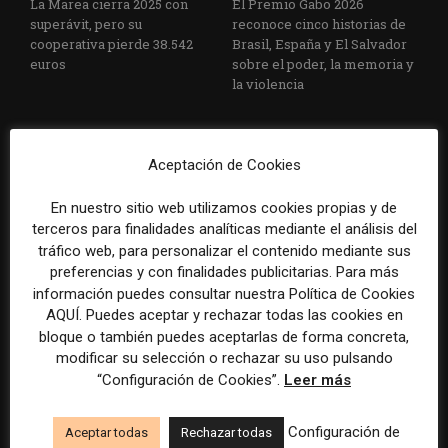
La Marea cierra 2025 con
El Premio Gabo 2026
superávit, pero su
reconoce cinco historias de
cooperativa pierde 38.542
Brasil, España y El Salvador
euros
sobre el poder, la memoria y
la violencia
Aceptación de Cookies
En nuestro sitio web utilizamos cookies propias y de
terceros para finalidades analíticas mediante el análisis del
tráfico web, para personalizar el contenido mediante sus
Radio Televisión Madrid
ADEPA crea un premio
preferencias y con finalidades publicitarias. Para más
establece un sistema de
especial para la mejor
información puedes consultar nuestra Política de Cookies
control para el uso de la
cobertura periodística del
AQUÍ. Puedes aceptar y rechazar todas las cookies en
inteligencia artificial
Mundial 2026
bloque o también puedes aceptarlas de forma concreta,
modificar su selección o rechazar su uso pulsando
“Configuración de Cookies”.
Leer más
Configuración de
Aceptar todas
Rechazar todas