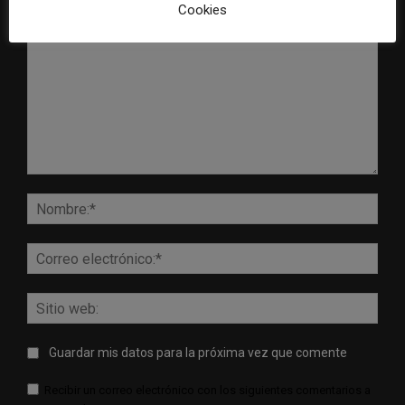
DEJA UNA RESPUESTA
Cookies
Comentario:
Nomb
Corr
elect
Sitio
web:
Guardar mis datos para la próxima vez que comente
Recibir un correo electrónico con los siguientes comentarios a