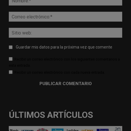
Corr
elect
Sitio
web:
Guardar mis datos para la próxima vez que comente
Recibir un correo electrónico con los siguientes comentarios a
esta entrada.
Recibir un correo electrónico con cada nueva entrada.
ÚLTIMOS ARTÍCULOS