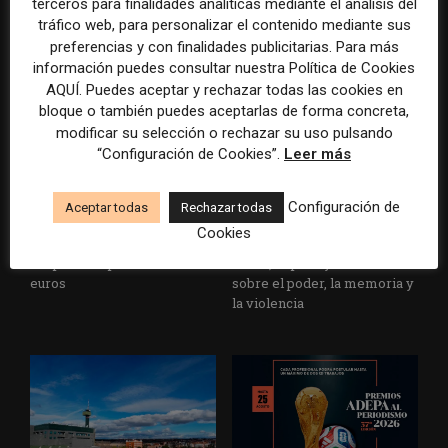
terceros para finalidades analíticas mediante el análisis del
un informe con pautas para
multimillonarios sobre los
tráfico web, para personalizar el contenido mediante sus
informar sobre el suicidio
medios y las plataformas
preferencias y con finalidades publicitarias. Para más
información puedes consultar nuestra Política de Cookies
AQUÍ. Puedes aceptar y rechazar todas las cookies en
bloque o también puedes aceptarlas de forma concreta,
modificar su selección o rechazar su uso pulsando
“Configuración de Cookies”.
Leer más
Configuración de
Aceptar todas
Rechazar todas
La Marea cierra 2025 con
El Premio Gabo 2026
Cookies
superávit, pero su
reconoce cinco historias de
cooperativa pierde 38.542
Brasil, España y El Salvador
euros
sobre el poder, la memoria y
la violencia