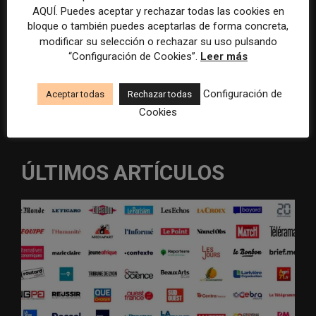
Guardar mis datos para la próxima vez que comente
AQUÍ. Puedes aceptar y rechazar todas las cookies en
bloque o también puedes aceptarlas de forma concreta,
Recibir un correo electrónico con los siguientes comentarios a
modificar su selección o rechazar su uso pulsando
esta entrada.
“Configuración de Cookies”.
Leer más
Recibir un correo electrónico con cada nueva entrada.
Configuración de
Aceptar todas
Rechazar todas
Cookies
ÚLTIMOS ARTÍCULOS