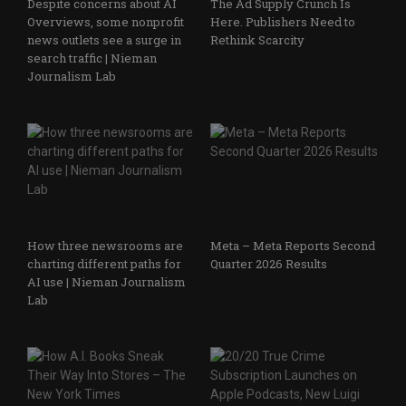
Despite concerns about AI
The Ad Supply Crunch Is
Overviews, some nonprofit
Here. Publishers Need to
news outlets see a surge in
Rethink Scarcity
search traffic | Nieman
Journalism Lab
How three newsrooms are
Meta – Meta Reports Second
charting different paths for
Quarter 2026 Results
AI use | Nieman Journalism
Lab