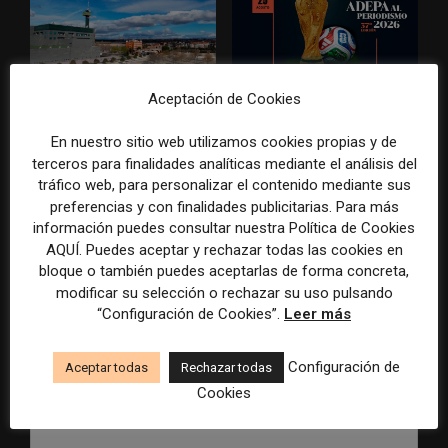
Radio Televisión Madrid
ADEPA crea un premio
Aceptación de Cookies
establece un sistema de
especial para la mejor
control para el uso de la
cobertura periodística del
En nuestro sitio web utilizamos cookies propias y de
inteligencia artificial
Mundial 2026
terceros para finalidades analíticas mediante el análisis del
tráfico web, para personalizar el contenido mediante sus
preferencias y con finalidades publicitarias. Para más
información puedes consultar nuestra Política de Cookies
AQUÍ. Puedes aceptar y rechazar todas las cookies en
DEJA UNA RESPUESTA
bloque o también puedes aceptarlas de forma concreta,
modificar su selección o rechazar su uso pulsando
“Configuración de Cookies”.
Leer más
Configuración de
Aceptar todas
Rechazar todas
Cookies