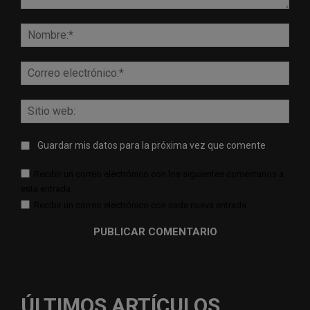
Comentario:
Nomb
Corr
elect
Sitio
web:
Guardar mis datos para la próxima vez que comente
Recibir un correo electrónico con los siguientes comentarios a
esta entrada.
Recibir un correo electrónico con cada nueva entrada.
ÚLTIMOS ARTÍCULOS