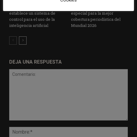
Cookies
Radio Televisión Madrid
ADEPA crea un premio
establece un sistema de
especial para la mejor
control para el uso de la
cobertura periodística del
inteligencia artificial
Mundial 2026
DEJA UNA RESPUESTA
Comentario:
Nomb