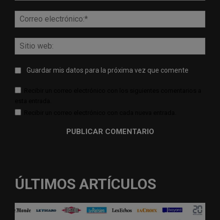
Corr
elect
Sitio
web:
Guardar mis datos para la próxima vez que comente
Recibir un correo electrónico con los siguientes comentarios a
esta entrada.
Recibir un correo electrónico con cada nueva entrada.
ÚLTIMOS ARTÍCULOS