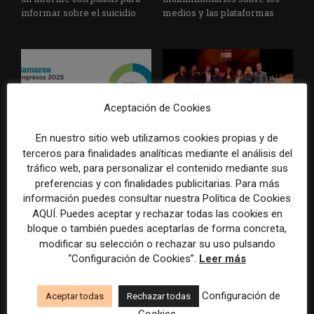
informar sobre el suicidio
medios y las plataformas
Aceptación de Cookies
En nuestro sitio web utilizamos cookies propias y de
La Marea cierra 2025 con
El Premio Gabo 2026
terceros para finalidades analíticas mediante el análisis del
superávit, pero su
reconoce cinco historias de
tráfico web, para personalizar el contenido mediante sus
cooperativa pierde 38.542
Brasil, España y El Salvador
preferencias y con finalidades publicitarias. Para más
euros
sobre el poder, la memoria y
información puedes consultar nuestra Política de Cookies
la violencia
AQUÍ. Puedes aceptar y rechazar todas las cookies en
bloque o también puedes aceptarlas de forma concreta,
modificar su selección o rechazar su uso pulsando
“Configuración de Cookies”.
Leer más
Configuración de
Aceptar todas
Rechazar todas