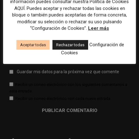
información puedes consultar nuestra Política de Cookies
AQUÍ. Puedes aceptar y rechazar todas las cookies en
Comentario:
bloque o también puedes aceptarlas de forma concreta,
Nomb
modificar su selección o rechazar su uso pulsando
“Configuración de Cookies”.
Leer más
Corr
elect
Configuración de
Aceptar todas
Rechazar todas
Cookies
Sitio
web:
Guardar mis datos para la próxima vez que comente
Recibir un correo electrónico con los siguientes comentarios a
esta entrada.
Recibir un correo electrónico con cada nueva entrada.