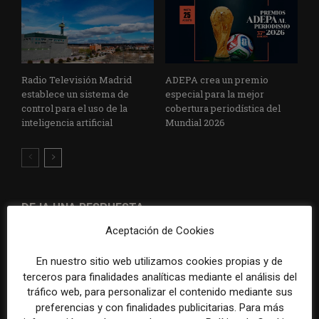
Radio Televisión Madrid
ADEPA crea un premio
establece un sistema de
especial para la mejor
control para el uso de la
cobertura periodística del
inteligencia artificial
Mundial 2026
DEJA UNA RESPUESTA
Aceptación de Cookies
En nuestro sitio web utilizamos cookies propias y de
terceros para finalidades analíticas mediante el análisis del
tráfico web, para personalizar el contenido mediante sus
preferencias y con finalidades publicitarias. Para más