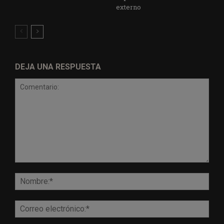
externo
DEJA UNA RESPUESTA
Comentario:
Nomb
Corr
elect