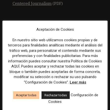
Centered Journalism
(PDF)
Aceptación de Cookies
Artículo anterior
Artículo siguiente
Toni Cabot regresa a la
El Periódico alcanza los
En nuestro sitio web utilizamos cookies propias y de
dirección del diario
15.000 suscriptores de
terceros para finalidades analíticas mediante el análisis del
Información (Alicante)
pago
tráfico web, para personalizar el contenido mediante sus
preferencias y con finalidades publicitarias. Para más
ARTÍCULOS RELACIONADOS
información puedes consultar nuestra Política de Cookies
AQUÍ. Puedes aceptar y rechazar todas las cookies en
bloque o también puedes aceptarlas de forma concreta,
modificar su selección o rechazar su uso pulsando
“Configuración de Cookies”.
Leer más
Configuración de
Aceptar todas
Rechazar todas
El gran problema
WAN-IFRA reúne las
Cookies
tecnológico de los medios ya
principales estrategias de los