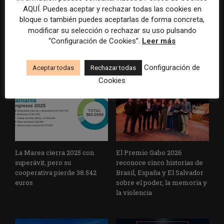
AQUÍ. Puedes aceptar y rechazar todas las cookies en
bloque o también puedes aceptarlas de forma concreta,
La Universidad CEU
Paul Krugman alerta del
modificar su selección o rechazar su uso pulsando
Cardenal Herrera presenta
avance de los
“Configuración de Cookies”.
Leer más
un informe con pautas para
multimillonarios sobre los
informar sobre el suicidio
medios y las plataformas
Configuración de
Aceptar todas
Rechazar todas
Cookies
La Marea cierra 2025 con
El Premio Gabo 2026
superávit, pero su
reconoce cinco historias de
cooperativa pierde 38.542
Brasil, España y El Salvador
euros
sobre el poder, la memoria y
la violencia