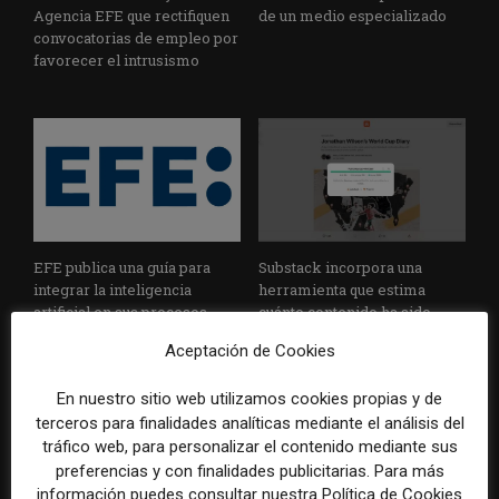
Agencia EFE que rectifiquen
de un medio especializado
convocatorias de empleo por
favorecer el intrusismo
EFE publica una guía para
Substack incorpora una
integrar la inteligencia
herramienta que estima
artificial en sus procesos
cuánto contenido ha sido
informativos con supervisión
escrito con inteligencia
Aceptación de Cookies
humana
artificial
En nuestro sitio web utilizamos cookies propias y de
terceros para finalidades analíticas mediante el análisis del
tráfico web, para personalizar el contenido mediante sus
preferencias y con finalidades publicitarias. Para más
información puedes consultar nuestra Política de Cookies