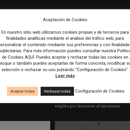
Aceptación de Cookies
En nuestro sitio web utilizamos cookies propias y de terceros para
finalidades analíticas mediante el análisis del tráfico web, para
personalizar el contenido mediante sus preferencias y con finalidade
publicitarias. Para más información puedes consultar nuestra Polític
de Cookies AQUÍ. Puedes aceptar y rechazar todas las cookies en
bloque o también puedes aceptarlas de forma concreta, modificar s
selección o rechazar su uso pulsando “Configuración de Cookies”.
Leer más
edicción dan el salto a los
Los Colegios de Periodistas piden al
Configuración de Cookies
Aceptar todas
Rechazar todas
taforma de noticias y
Ministerio de Política Territorial y a la
Agencia EFE que rectifiquen convocatori
empleo por favorecer el intrusismo