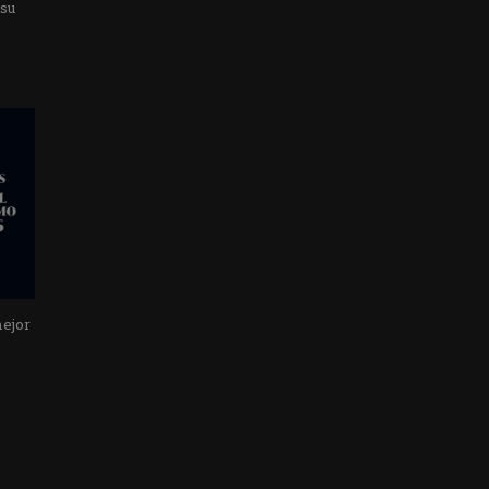
 su
mejor