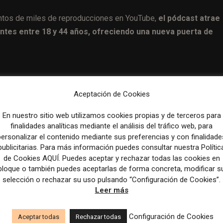
entos de miles de reproducciones en YouTube,
el pódcast atrae
ntes entre 18 y 44 años, ofreciendo una nueva puerta de
Aceptación de Cookies
Artículo sig
Making the Media S4E05: Community Service (with D
En nuestro sitio web utilizamos cookies propias y de terceros para
Radcl
finalidades analíticas mediante el análisis del tráfico web, para
personalizar el contenido mediante sus preferencias y con finalidade
publicitarias. Para más información puedes consultar nuestra Polític
de Cookies AQUÍ. Puedes aceptar y rechazar todas las cookies en
bloque o también puedes aceptarlas de forma concreta, modificar s
selección o rechazar su uso pulsando “Configuración de Cookies”.
Leer más
Configuración de Cookies
Aceptar todas
Rechazar todas