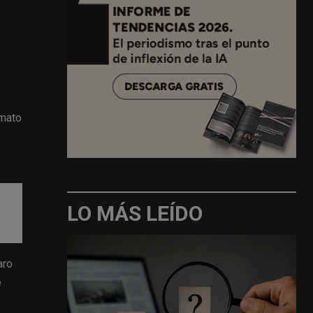
rmato
LO MÁS LEÍDO
aro
e