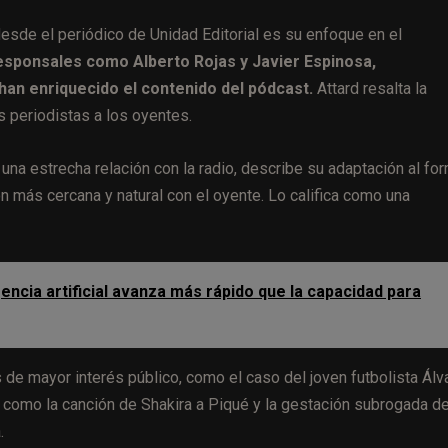
esde el periódico de Unidad Editorial es su enfoque en el
esponsales como Alberto Rojas y Javier Espinosa,
han enriquecido el contenido del pódcast.
Attard resalta la
os periodistas a los oyentes.
una estrecha relación con la radio, describe su adaptación al fo
más cercana y natural con el oyente. Lo califica como una
gencia artificial avanza más rápido que la capacidad para
de mayor interés público, como el caso del joven futbolista Álv
como la canción de Shakira a Piqué y la gestación subrogada d
.