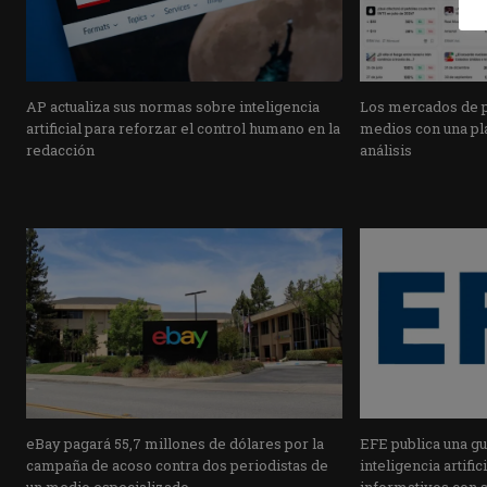
AP actualiza sus normas sobre inteligencia
Los mercados de pr
artificial para reforzar el control humano en la
medios con una pla
redacción
análisis
eBay pagará 55,7 millones de dólares por la
EFE publica una guí
campaña de acoso contra dos periodistas de
inteligencia artifi
un medio especializado
informativos con 