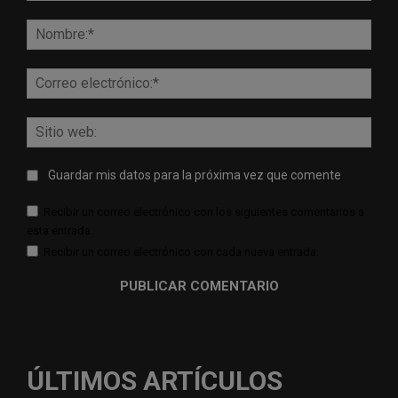
Comentario:
Nomb
Corr
elect
Sitio
web:
Guardar mis datos para la próxima vez que comente
Recibir un correo electrónico con los siguientes comentarios a
esta entrada.
Recibir un correo electrónico con cada nueva entrada.
ÚLTIMOS ARTÍCULOS