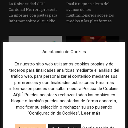
La Universidad CEU
Paul Krugman alerta del
Cardenal Herrera presenta
avance de los
un informe con pautas para
multimillonarios sobre los
informar sobre el suicidio
medios y las plataformas
Aceptación de Cookies
En nuestro sitio web utilizamos cookies propias y de
terceros para finalidades analíticas mediante el análisis del
La Marea cierra 2025 con
El Premio Gabo 2026
tráfico web, para personalizar el contenido mediante sus
superávit, pero su
reconoce cinco historias de
preferencias y con finalidades publicitarias. Para más
cooperativa pierde 38.542
Brasil, España y El Salvador
información puedes consultar nuestra Política de Cookies
euros
sobre el poder, la memoria y
AQUÍ. Puedes aceptar y rechazar todas las cookies en
la violencia
bloque o también puedes aceptarlas de forma concreta,
modificar su selección o rechazar su uso pulsando
“Configuración de Cookies”.
Leer más