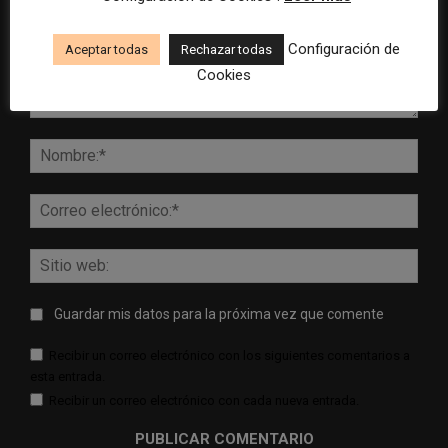
Configuración de
Aceptar todas
Rechazar todas
Cookies
Comentario:
Nomb
Corr
elect
Sitio
web:
Guardar mis datos para la próxima vez que comente
Recibir un correo electrónico con los siguientes comentarios a
esta entrada.
Recibir un correo electrónico con cada nueva entrada.