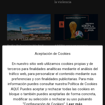
la violencia
Radio Televisión Madrid
ADEPA crea un premio
establece un sistema de
especial para la mejor
Aceptación de Cookies
control para el uso de la
cobertura periodística del
inteligencia artificial
Mundial 2026
En nuestro sitio web utilizamos cookies propias y de
terceros para finalidades analíticas mediante el análisis del
tráfico web, para personalizar el contenido mediante sus
preferencias y con finalidades publicitarias. Para más
información puedes consultar nuestra Política de Cookies
DEJA UNA RESPUESTA
AQUÍ. Puedes aceptar y rechazar todas las cookies en
bloque o también puedes aceptarlas de forma concreta,
modificar su selección o rechazar su uso pulsando
“Configuración de Cookies”.
Leer más