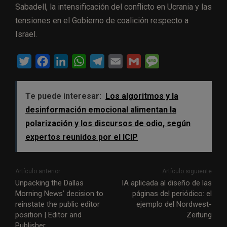
Sabadell, la intensificación del conflicto en Ucrania y las
tensiones en el Gobierno de coalición respecto a
Israel.
T
F
L
W
T
E
G
M
w
a
i
h
e
m
m
e
i
c
n
a
l
a
a
s
Te puede interesar:
Los algoritmos y la
t
e
k
t
e
i
i
s
desinformación emocional alimentan la
t
b
e
s
g
l
l
a
polarización y los discursos de odio, según
e
o
d
A
r
g
expertos reunidos por el ICIP
r
o
I
p
a
e
k
n
p
m
Artículo anterior
Artículo siguiente
Unpacking the Dallas
IA aplicada al diseño de las
Morning News’ decision to
páginas del periódico: el
reinstate the public editor
ejemplo del Nordwest-
position | Editor and
Zeitung
Publisher