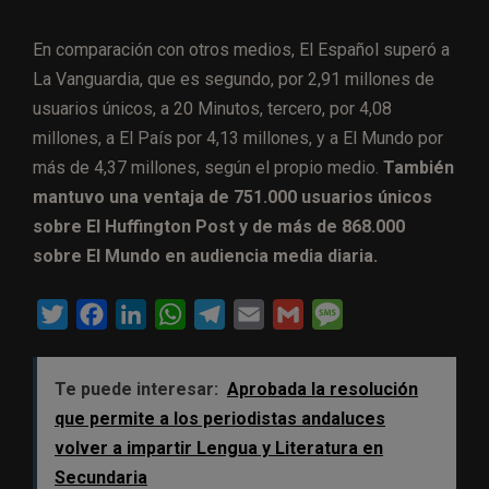
En comparación con otros medios, El Español superó a
La Vanguardia, que es segundo, por 2,91 millones de
usuarios únicos, a 20 Minutos, tercero, por 4,08
millones, a El País por 4,13 millones, y a El Mundo por
más de 4,37 millones, según el propio medio.
También
mantuvo una ventaja de 751.000 usuarios únicos
sobre El Huffington Post y de más de 868.000
sobre El Mundo en audiencia media diaria.
T
F
L
W
T
E
G
M
w
a
i
h
e
m
m
e
i
c
n
a
l
a
a
s
Te puede interesar:
Aprobada la resolución
t
e
k
t
e
i
i
s
que permite a los periodistas andaluces
t
b
e
s
g
l
l
a
volver a impartir Lengua y Literatura en
e
o
d
A
r
g
Secundaria