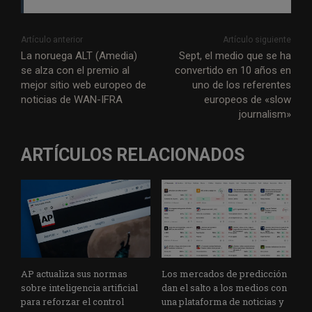
r
o
I
p
a
e
k
n
p
m
Artículo anterior
Artículo siguiente
La noruega ALT (Amedia)
Sept, el medio que se ha
se alza con el premio al
convertido en 10 años en
mejor sitio web europeo de
uno de los referentes
noticias de WAN-IFRA
europeos de «slow
journalism»
ARTÍCULOS RELACIONADOS
AP actualiza sus normas
Los mercados de predicción
sobre inteligencia artificial
dan el salto a los medios con
para reforzar el control
una plataforma de noticias y