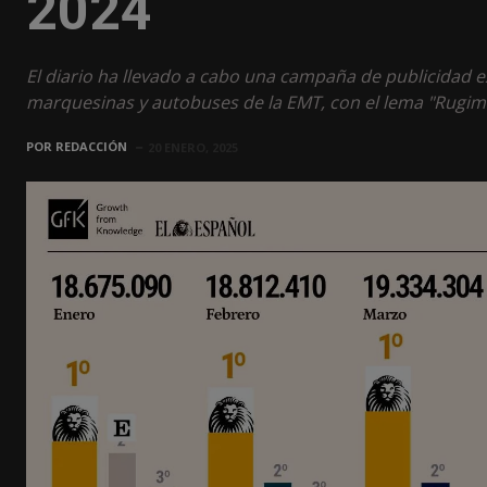
2024
El diario ha llevado a cabo una campaña de publicidad e
marquesinas y autobuses de la EMT, con el lema "Rugim
POR
REDACCIÓN
20 ENERO, 2025