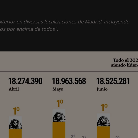
xterior en diversas localizaciones de Madrid, incluyendo
os por encima de todos".