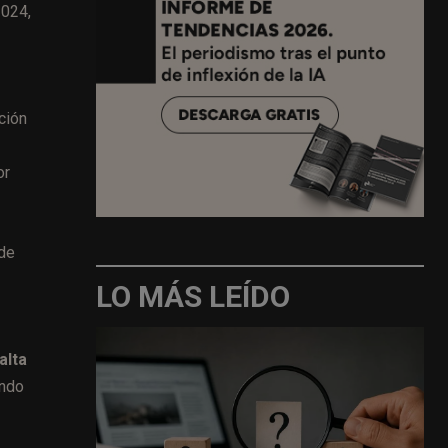
2024,
ción
or
 de
LO MÁS LEÍDO
alta
ando