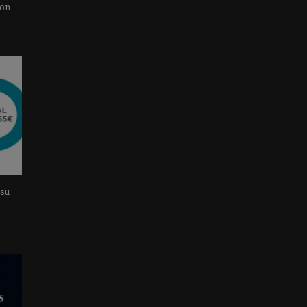
con
 su