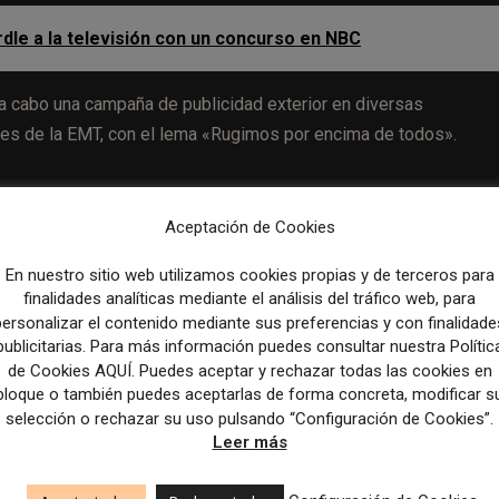
le a la televisión con un concurso en NBC
 a cabo una campaña de publicidad exterior en diversas
ses de la EMT, con el lema «Rugimos por encima de todos».
Aceptación de Cookies
Artículo sig
En nuestro sitio web utilizamos cookies propias y de terceros para
e
El País supera los 400.000 suscriptores en cuatro años y 
finalidades analíticas mediante el análisis del tráfico web, para
personalizar el contenido mediante sus preferencias y con finalidade
publicitarias. Para más información puedes consultar nuestra Polític
de Cookies AQUÍ. Puedes aceptar y rechazar todas las cookies en
bloque o también puedes aceptarlas de forma concreta, modificar s
selección o rechazar su uso pulsando “Configuración de Cookies”.
Leer más