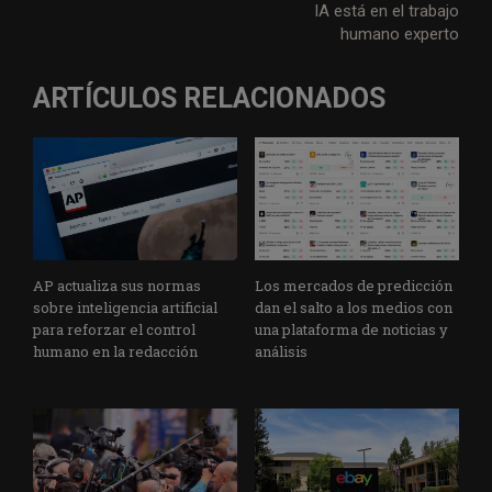
e
o
d
A
r
g
IA está en el trabajo
r
o
I
p
a
e
humano experto
k
n
p
m
ARTÍCULOS RELACIONADOS
AP actualiza sus normas
Los mercados de predicción
sobre inteligencia artificial
dan el salto a los medios con
para reforzar el control
una plataforma de noticias y
humano en la redacción
análisis