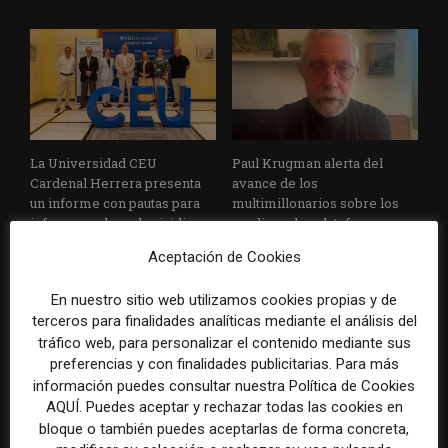
La Universidad CEU
Paul Krugman alerta del
Cardenal Herrera presenta
avance de los
un informe con pautas para
multimillonarios sobre los
informar sobre el suicidio
medios y las plataformas
Aceptación de Cookies
En nuestro sitio web utilizamos cookies propias y de
terceros para finalidades analíticas mediante el análisis del
tráfico web, para personalizar el contenido mediante sus
preferencias y con finalidades publicitarias. Para más
información puedes consultar nuestra Política de Cookies
AQUÍ. Puedes aceptar y rechazar todas las cookies en
La Marea cierra 2025 con
El Premio Gabo 2026
bloque o también puedes aceptarlas de forma concreta,
superávit, pero su
reconoce cinco historias de