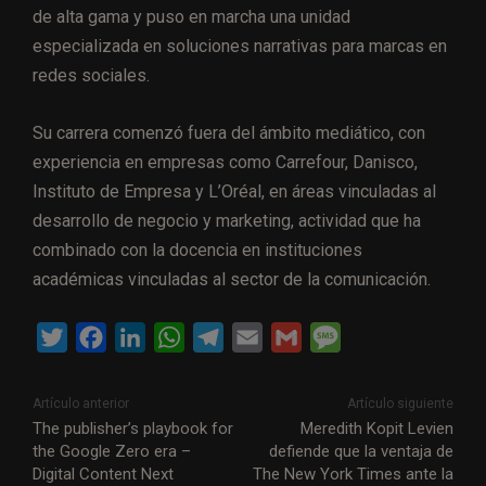
de alta gama y puso en marcha una unidad
especializada en soluciones narrativas para marcas en
redes sociales.
Su carrera comenzó fuera del ámbito mediático, con
experiencia en empresas como Carrefour, Danisco,
Instituto de Empresa y L’Oréal, en áreas vinculadas al
desarrollo de negocio y marketing, actividad que ha
combinado con la docencia en instituciones
académicas vinculadas al sector de la comunicación.
T
F
L
W
T
E
G
M
w
a
i
h
e
m
m
e
i
c
n
a
l
a
a
s
Artículo anterior
Artículo siguiente
t
e
k
t
e
i
i
s
The publisher’s playbook for
Meredith Kopit Levien
the Google Zero era –
defiende que la ventaja de
t
b
e
s
g
l
l
a
Digital Content Next
The New York Times ante la