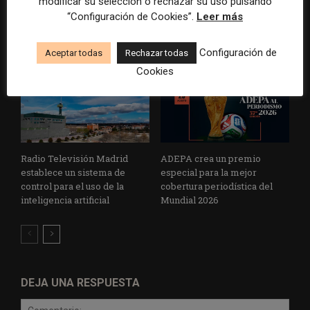
cooperativa pierde 38.542
Brasil, España y El Salvador
modificar su selección o rechazar su uso pulsando
euros
sobre el poder, la memoria y
“Configuración de Cookies”.
Leer más
la violencia
Configuración de
Aceptar todas
Rechazar todas
Cookies
Radio Televisión Madrid
ADEPA crea un premio
establece un sistema de
especial para la mejor
control para el uso de la
cobertura periodística del
inteligencia artificial
Mundial 2026
DEJA UNA RESPUESTA