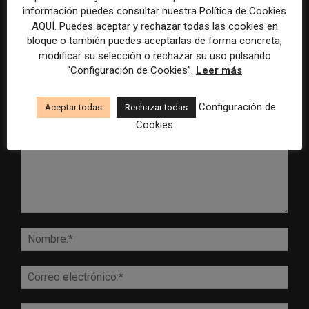
información puedes consultar nuestra Política de Cookies
AQUÍ. Puedes aceptar y rechazar todas las cookies en
bloque o también puedes aceptarlas de forma concreta,
modificar su selección o rechazar su uso pulsando
“Configuración de Cookies”.
Leer más
DEJA UNA RESPUESTA
Configuración de
Aceptar todas
Rechazar todas
Cookies
Comentario:
Nomb
Corr
elect