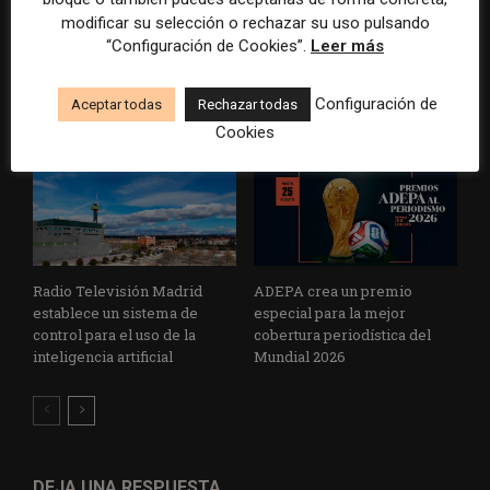
superávit, pero su
reconoce cinco historias de
modificar su selección o rechazar su uso pulsando
cooperativa pierde 38.542
Brasil, España y El Salvador
“Configuración de Cookies”.
Leer más
euros
sobre el poder, la memoria y
la violencia
Configuración de
Aceptar todas
Rechazar todas
Cookies
Radio Televisión Madrid
ADEPA crea un premio
establece un sistema de
especial para la mejor
control para el uso de la
cobertura periodística del
inteligencia artificial
Mundial 2026
DEJA UNA RESPUESTA