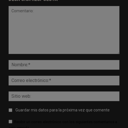
Comentario:
Nomb
Corr
elect
Sitio
web:
Guardar mis datos para la próxima vez que comente
Recibir un correo electrónico con los siguientes comentarios a
esta entrada.