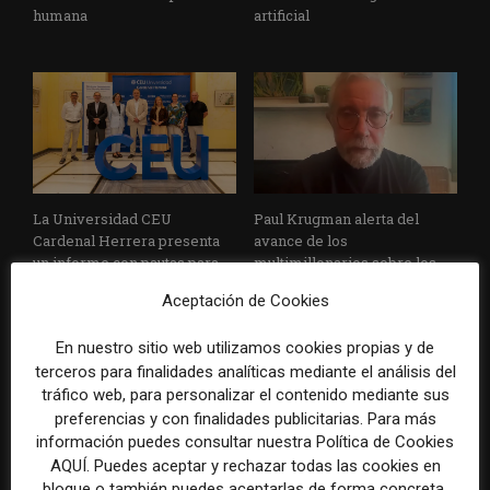
humana
artificial
La Universidad CEU
Paul Krugman alerta del
Cardenal Herrera presenta
avance de los
un informe con pautas para
multimillonarios sobre los
informar sobre el suicidio
medios y las plataformas
Aceptación de Cookies
En nuestro sitio web utilizamos cookies propias y de
terceros para finalidades analíticas mediante el análisis del
tráfico web, para personalizar el contenido mediante sus
preferencias y con finalidades publicitarias. Para más
información puedes consultar nuestra Política de Cookies
AQUÍ. Puedes aceptar y rechazar todas las cookies en
La Marea cierra 2025 con
El Premio Gabo 2026
bloque o también puedes aceptarlas de forma concreta,